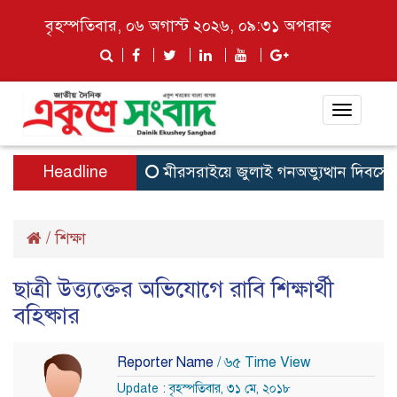
বৃহস্পতিবার, ০৬ অগাস্ট ২০২৬, ০৯:৩১ অপরাহ্ন
Toggle
navigat
Headline
মীরসরাইয়ে জুলাই গনঅভ্যুত্থান দিবসের আল
/
শিক্ষা
ছাত্রী উত্ত্যক্তের অভিযোগে রাবি শিক্ষার্থী
বহিষ্কার
Reporter Name
/ ৬৫ Time View
Update : বৃহস্পতিবার, ৩১ মে, ২০১৮