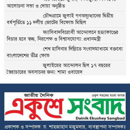
আলোচনা সভা ও দোয়া অনুষ্ঠিত
চৌদ্দগ্রামে জুলাই গণঅভ্যূত্থানের দ্বিতীয়
বর্ষপূর্তিতে ১১ দলীয় জোটের বিক্ষোভ মিছিল
ফ্যাসিবাদবিরোধী আন্দোলনে হত্যাকাণ্ডের
বিচার হবে স্বচ্ছ, নিরপেক্ষ ও বিশ্বাসযোগ্য: প্রধানমন্ত্রী
শেখ হাসিনার দিল্লিতে সংবাদমাধ্যমে বক্তব্যে
বাংলাদেশের তীব্র ক্ষোভ
জুলাইয়ের আন্দোলন ছিল ১৭ বছরের
স্বৈরাচারের অবসানের জন্য: শামা ওবায়েদ
দেশজুড়ে যথাযোগ্য মর্যাদায় পালিত হলো
‘জুলাই গণঅভ্যুত্থান দিবস-২০২৬’
জুলাই গণঅভ্যুত্থান গণতন্ত্র পুনঃপ্রতিষ্ঠার
সুযোগ সৃষ্টি করেছে: চিফ হুইপ নূরুল ইসলাম
প্রকাশক ও সম্পাদক: ড. শাহজাহান মজুমদার, ব্যবস্থাপনা সম্পাদকঃ