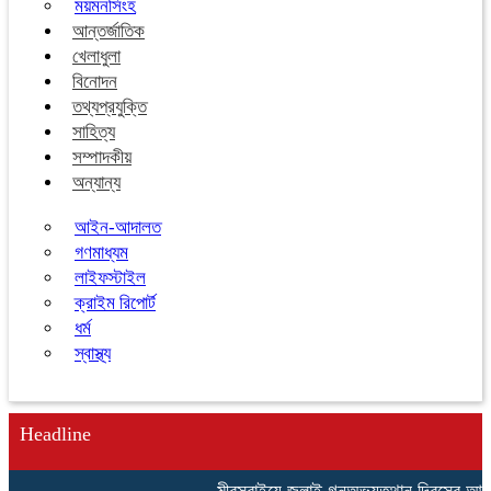
ময়মনসিংহ
আন্তর্জাতিক
খেলাধুলা
বিনোদন
তথ্যপ্রযুক্তি
সাহিত্য
সম্পাদকীয়
অন্যান্য
আইন-আদালত
গণমাধ্যম
লাইফস্টাইল
ক্রাইম রিপোর্ট
ধর্ম
স্বাস্থ্য
Headline