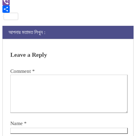
Link
Gmail
Viber
Share
আপনার মতামত লিখুন :
Leave a Reply
Comment
*
Name
*