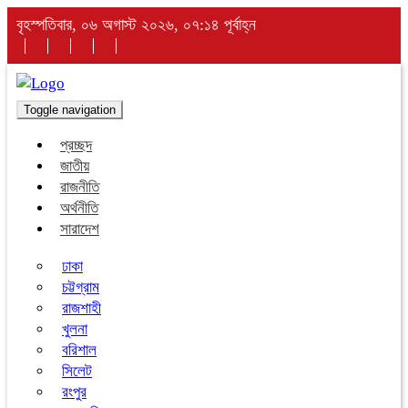
বৃহস্পতিবার, ০৬ অগাস্ট ২০২৬, ০৭:১৪ পূর্বাহ্ন
Toggle navigation
প্রচ্ছদ
জাতীয়
রাজনীতি
অর্থনীতি
সারাদেশ
ঢাকা
চট্টগ্রাম
রাজশাহী
খুলনা
বরিশাল
সিলেট
রংপুর