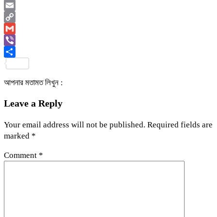
WhatsApp
Email
Copy
Link
Gmail
Viber
Share
আপনার মতামত লিখুন :
Leave a Reply
Your email address will not be published.
Required fields are
marked
*
Comment
*