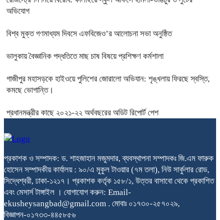
অভিযোগ
বিশ্ব মুক্ত গণমাধ্যম দিবসে এফবিজেও’র আলোচনা সভা অনুষ্ঠিত
ভালুকায় বৈজ্ঞানিক পদ্ধতিতে মাছ চাষ বিষয়ে প্রশিক্ষণ কর্মশালা
গাজীপুর মহাসড়কে হাইওয়ে পুলিশের জোরালো অভিযান: শৃঙ্খলায় ফিরছে স্বস্তি,
কমছে ভোগান্তি।
প্রধানমন্ত্রীর কাছে ২০২১-২২ অর্থবছরের অডিট রিপোর্ট পেশ
প্রকাশক ও সম্পাদক: ড. শাহজাহান মজুমদার, ব্যবস্থাপনা সম্পাদকঃ জি.এম ফারুক
হোসেন সম্পাদকীয় কার্যালয় : ৯০/এ মুকুল টাওয়ার (৭ম তলা), নিউ সার্কুলার রোড,
সিদ্ধেশ্বরী, ঢাকা-১২১৭। প্রকাশক কর্তৃক ১৫৮/১, উত্তর বাসাবো থেকে প্রকাশিত
এবং মেসার্স টাঙ্গাইল । যোগাযোগ করুন: Email-
ekusheysangbad@gmail.com . মোবাঃ ০১৭৩০-২৫৭০২৯,
বিজ্ঞাপন-০১৭৩৩-৪৪৫৮৫৬