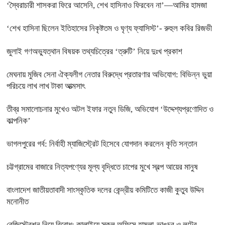
‘স্বৈরাচারী শাসকরা ফিরে আসেনি, শেখ হাসিনাও ফিরবেন না’—আমির হামজা
‘শেখ হাসিনা ছিলেন ইতিহাসের নিকৃষ্টতম ও ঘৃণ্য ফ্যাসিস্ট’- রুহুল কবির রিজভী
জুলাই গণঅভ্যুত্থান বিষয়ক তথ্যচিত্রের ‘ত্রুটি’ নিয়ে দুঃখ প্রকাশ
মেঘনায় মুজিব সেনা ঐক্যলীগ নেতার বিরুদ্ধে প্রতারণার অভিযোগ: বিভিন্ন ভুয়া
পরিচয়ে লাখ লাখ টাকা আত্মসাৎ
তীব্র সমালোচনার মুখেও অটল ইফার নতুন ডিজি, অভিযোগ ‘উদ্দেশ্যপ্রণোদিত ও
কাল্পনিক’
ভাগলপুরের গর্ব: নির্বাহী ম্যাজিস্ট্রেট হিসেবে যোগদান করলেন কৃতি সন্তান
চট্টগ্রামের বাজারে নিত্যপণ্যের মূল্য বৃদ্ধিতে চাপের মুখে স্বল্প আয়ের মানুষ
বাংলাদেশ জাতীয়তাবাদী সাংস্কৃতিক দলের কেন্দ্রীয় কমিটিতে কাজী কুতুব উদ্দিন
মনোনীত
রেজিস্ট্রেশন নিয়ে বিরোধ: কালাইয়ে স্কুল অফিসে হামলা-ভাঙচুর ও লুটের