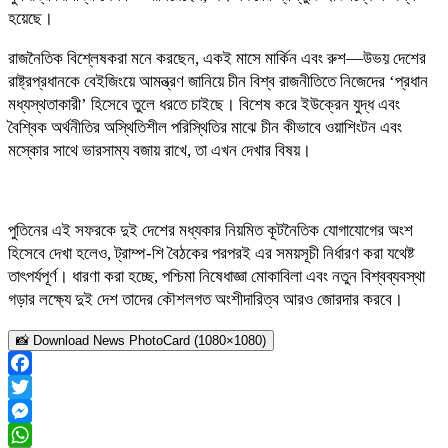
হয়েছে।
রাজনৈতিক বিশ্লেষকরা মনে করছেন, একই মাসে মার্কিন এবং রুশ—উভয় দেশের
রাষ্ট্রপ্রধানকে বেইজিংয়ে আমন্ত্রণ জানিয়ে চীন বিশ্ব রাজনীতিতে নিজেদের ‘প্রধান
মধ্যস্থতাকারী’ হিসেবে তুলে ধরতে চাইছে। বিশেষ করে ইউক্রেন যুদ্ধ এবং
বৈশ্বিক অর্থনীতির অস্থিতিশীল পরিস্থিতির মাঝে চীন কীভাবে ওয়াশিংটন এবং
মস্কোর সাথে ভারসাম্য বজায় রাখে, তা এখন দেখার বিষয়।
পুতিনের এই সফরকে দুই দেশের মধ্যকার নিয়মিত কূটনৈতিক যোগাযোগের অংশ
হিসেবে দেখা হলেও, ট্রাম্প-শি বৈঠকের পরপরই এর সময়সূচী নির্ধারণ করা যথেষ্ট
তাৎপর্যপূর্ণ। ধারণা করা হচ্ছে, পশ্চিমা নিষেধাজ্ঞা মোকাবিলা এবং নতুন বিশ্বব্যবস্থা
গড়ার লক্ষ্যে দুই দেশ তাদের কৌশলগত অংশীদারিত্ব আরও জোরদার করবে।
📸 Download News PhotoCard (1080×1080)
Facebook
Twitter
Messenger