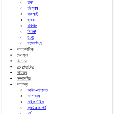
ঢাকা
চট্টগ্রাম
রাজশাহী
খুলনা
বরিশাল
সিলেট
রংপুর
ময়মনসিংহ
আন্তর্জাতিক
খেলাধুলা
বিনোদন
তথ্যপ্রযুক্তি
সাহিত্য
সম্পাদকীয়
অন্যান্য
আইন-আদালত
গণমাধ্যম
লাইফস্টাইল
ক্রাইম রিপোর্ট
ধর্ম