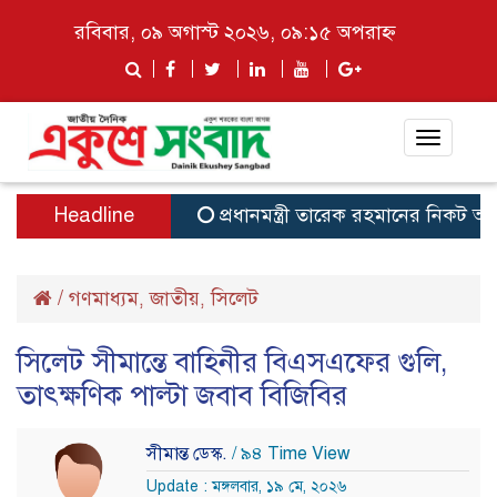
রবিবার, ০৯ অগাস্ট ২০২৬, ০৯:১৫ অপরাহ্ন
Toggle
navigat
Headline
প্রধানমন্ত্রী তারেক রহমানের নিকট আলোক
/
গণমাধ্যম
জাতীয়
সিলেট
,
,
সিলেট সীমান্তে বাহিনীর বিএসএফের গুলি,
তাৎক্ষণিক পাল্টা জবাব বিজিবির
সীমান্ত ডেস্ক.
/ ৯৪ Time View
Update : মঙ্গলবার, ১৯ মে, ২০২৬