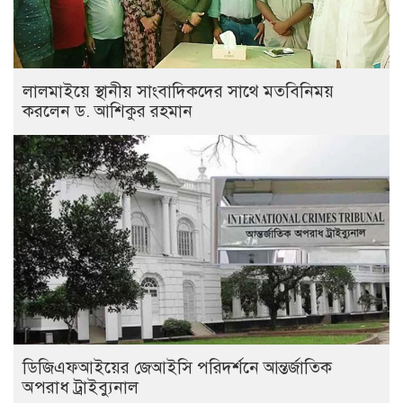
লালমাইয়ে স্থানীয় সাংবাদিকদের সাথে মতবিনিময়
করলেন ড. আশিকুর রহমান
ডিজিএফআইয়ের জেআইসি পরিদর্শনে আন্তর্জাতিক
অপরাধ ট্রাইব্যুনাল