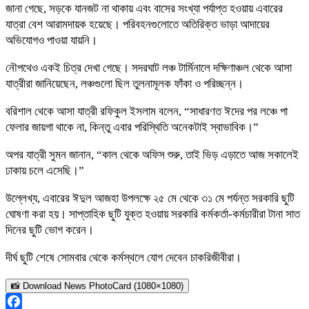
জানা গেছে, সড়কে যানজট না থাকায় এবং বাসের সংখ্যা পর্যাপ্ত হওয়ায় এবারের
যাত্রা বেশ আরামদায়ক হয়েছে। পরিবহনগুলোতে অতিরিক্ত ভাড়া আদায়ের
অভিযোগও পাওয়া যায়নি।
নৌপথেও একই চিত্র দেখা গেছে। সদরঘাট লঞ্চ টার্মিনালে দক্ষিণাঞ্চল থেকে আসা
যাত্রীরা জানিয়েছেন, লঞ্চগুলো ছিল তুলনামূলক ফাঁকা ও পরিচ্ছন্ন।
বরিশাল থেকে আসা যাত্রী রফিকুল ইসলাম বলেন, “সাধারণত ঈদের পর লঞ্চে পা
ফেলার জায়গা থাকে না, কিন্তু এবার পরিস্থিতি অনেকটাই স্বাভাবিক।”
অপর যাত্রী সুমন জানান, “কাল থেকে অফিস শুরু, তাই ভিড় এড়াতে আজ সকালেই
ঢাকায় চলে এসেছি।”
উল্লেখ্য, এবারের ঈদুল আজহা উপলক্ষে ২৫ মে থেকে ৩১ মে পর্যন্ত সরকারি ছুটি
ঘোষণা করা হয়। সাপ্তাহিক ছুটি যুক্ত হওয়ায় সরকারি কর্মকর্তা-কর্মচারীরা টানা সাত
দিনের ছুটি ভোগ করেন।
দীর্ঘ ছুটি শেষে সোমবার থেকে কর্মস্থলে যোগ দেবেন চাকরিজীবীরা।
📸 Download News PhotoCard (1080×1080)