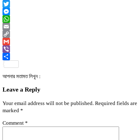
Facebook
Twitter
Messenger
WhatsApp
Email
Copy
Link
Gmail
Viber
Share
আপনার মতামত লিখুন :
Leave a Reply
Your email address will not be published.
Required fields are
marked
*
Comment
*