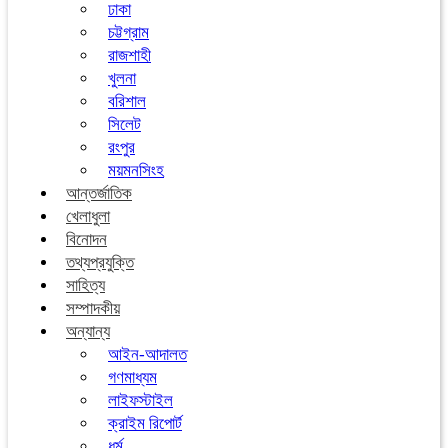
ঢাকা
চট্টগ্রাম
রাজশাহী
খুলনা
বরিশাল
সিলেট
রংপুর
ময়মনসিংহ
আন্তর্জাতিক
খেলাধুলা
বিনোদন
তথ্যপ্রযুক্তি
সাহিত্য
সম্পাদকীয়
অন্যান্য
আইন-আদালত
গণমাধ্যম
লাইফস্টাইল
ক্রাইম রিপোর্ট
ধর্ম