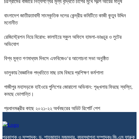
চট্টগ্রামের বাজারে নিত্যপণ্যের মূল্য বৃদ্ধিতে চাপের মুখে স্বল্প আয়ের মানুষ
বাংলাদেশ জাতীয়তাবাদী সাংস্কৃতিক দলের কেন্দ্রীয় কমিটিতে কাজী কুতুব উদ্দিন
মনোনীত
রেজিস্ট্রেশন নিয়ে বিরোধ: কালাইয়ে স্কুল অফিসে হামলা-ভাঙচুর ও লুটের
অভিযোগ
বিশ্ব মুক্ত গণমাধ্যম দিবসে এফবিজেও’র আলোচনা সভা অনুষ্ঠিত
ভালুকায় বৈজ্ঞানিক পদ্ধতিতে মাছ চাষ বিষয়ে প্রশিক্ষণ কর্মশালা
গাজীপুর মহাসড়কে হাইওয়ে পুলিশের জোরালো অভিযান: শৃঙ্খলায় ফিরছে স্বস্তি,
কমছে ভোগান্তি।
প্রধানমন্ত্রীর কাছে ২০২১-২২ অর্থবছরের অডিট রিপোর্ট পেশ
প্রকাশক ও সম্পাদক: ড. শাহজাহান মজুমদার, ব্যবস্থাপনা সম্পাদকঃ জি.এম ফারুক