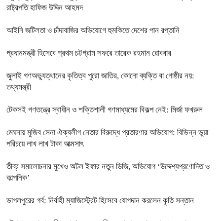
রাষ্ট্রপতি হাফিজ উদ্দিন আহমদ
আইনি জটিলতা ও চাঁদাবাজির অভিযোগে হুমকিতে দেশের পান রপ্তানি
প্রধানমন্ত্রী হিসেবে প্রথম চট্টগ্রাম সফরে তারেক রহমান রোববার
জুলাই গণঅভ্যুত্থানের কৃতিত্ব পুরো জাতির, কোনো ব্যক্তি বা গোষ্ঠীর নয়:
তথ্যমন্ত্রী
টেকসই গণতন্ত্রে স্বাধীন ও শক্তিশালী গণমাধ্যমের বিকল্প নেই: মির্জা ফখরুল
মেঘনায় মুজিব সেনা ঐক্যলীগ নেতার বিরুদ্ধে প্রতারণার অভিযোগ: বিভিন্ন ভুয়া
পরিচয়ে লাখ লাখ টাকা আত্মসাৎ
তীব্র সমালোচনার মুখেও অটল ইফার নতুন ডিজি, অভিযোগ ‘উদ্দেশ্যপ্রণোদিত ও
কাল্পনিক’
ভাগলপুরের গর্ব: নির্বাহী ম্যাজিস্ট্রেট হিসেবে যোগদান করলেন কৃতি সন্তান