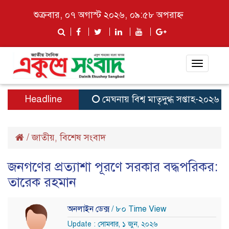
শুক্রবার, ০৭ অগাস্ট ২০২৬, ০৯:৫৮ অপরাহ্ন
Toggle
navigat
Headline
মেঘনায় বিশ্ব মাতৃদুগ্ধ সপ্তাহ-২০২৬ উপল
/
জাতীয়
বিশেষ সংবাদ
,
জনগণের প্রত্যাশা পূরণে সরকার বদ্ধপরিকর:
তারেক রহমান
অনলাইন ডেক্স
/ ৮০ Time View
Update : সোমবার, ১ জুন, ২০২৬