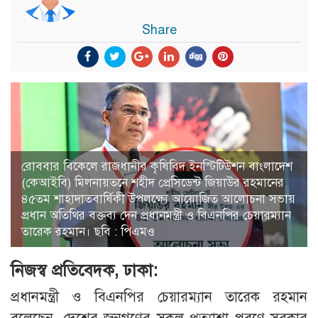
Share
রোববার বিকেলে রাজধানীর কৃষিবিদ ইনস্টিটিউশন বাংলাদেশ
(কেআইবি) মিলনায়তনে শহীদ প্রেসিডেন্ট জিয়াউর রহমানের
৪৫তম শাহাদাতবার্ষিকী উপলক্ষ্যে আয়োজিত আলোচনা সভায়
প্রধান অতিথির বক্তব্য দেন প্রধানমন্ত্রী ও বিএনপির চেয়ারম্যান
তারেক রহমান। ছবি : পিএমও
নিজস্ব প্রতিবেদক, ঢাকা:
প্রধানমন্ত্রী ও বিএনপির চেয়ারম্যান তারেক রহমান