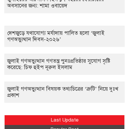
অবসানের জন্য: শামা ওবায়েদ
দেশজুড়ে যথাযোগ্য মর্যাদায় পালিত হলো ‘জুলাই
গণঅভ্যুত্থান দিবস-২০২৬’
জুলাই গণঅভ্যুত্থান গণতন্ত্র পুনঃপ্রতিষ্ঠার সুযোগ সৃষ্টি
করেছে: চিফ হুইপ নূরুল ইসলাম
জুলাই গণঅভ্যুত্থান বিষয়ক তথ্যচিত্রের ‘ত্রুটি’ নিয়ে দুঃখ
প্রকাশ
Last Update