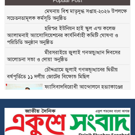
Popular Post
মেঘনায় বিশ্ব মাতৃদুগ্ধ সপ্তাহ-২০২৬ উপলক্ষে
সচেতনতামূলক কর্মসূচি অনুষ্ঠিত
হরিশ্চর ইউনিয়ন হাই স্কুল এন্ড কলেজ
অ্যালামনাই অ্যাসোসিয়েশনের কার্যনির্বাহী কমিটি ঘোষণা ও
পরিচিতি অনুষ্ঠান অনুষ্ঠিত
মীরসরাইয়ে জুলাই গনঅভ্যুত্থান দিবসের
আলোচনা সভা ও দোয়া অনুষ্ঠিত
চৌদ্দগ্রামে জুলাই গণঅভ্যূত্থানের দ্বিতীয়
বর্ষপূর্তিতে ১১ দলীয় জোটের বিক্ষোভ মিছিল
ফ্যাসিবাদবিরোধী আন্দোলনে হত্যাকাণ্ডের
বিচার হবে স্বচ্ছ, নিরপেক্ষ ও বিশ্বাসযোগ্য:
প্রধানমন্ত্রী
শেখ হাসিনার দিল্লিতে সংবাদমাধ্যমে বক্তব্যে
বাংলাদেশের তীব্র ক্ষোভ