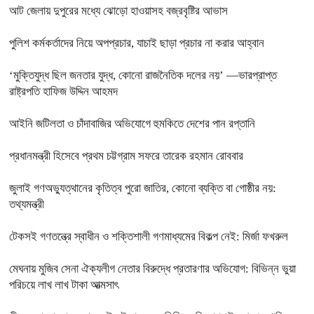
আট জেলায় দুপুরের মধ্যে ঝোড়ো হাওয়াসহ বজ্রবৃষ্টির আভাস
পুলিশ কর্মকর্তাদের নিয়ে অপপ্রচার, যাচাই ছাড়া প্রচার না করার আহ্বান
‘মুক্তিযুদ্ধ ছিল জনতার যুদ্ধ, কোনো রাজনৈতিক দলের নয়’ —ভারপ্রাপ্ত
রাষ্ট্রপতি হাফিজ উদ্দিন আহমদ
আইনি জটিলতা ও চাঁদাবাজির অভিযোগে হুমকিতে দেশের পান রপ্তানি
প্রধানমন্ত্রী হিসেবে প্রথম চট্টগ্রাম সফরে তারেক রহমান রোববার
জুলাই গণঅভ্যুত্থানের কৃতিত্ব পুরো জাতির, কোনো ব্যক্তি বা গোষ্ঠীর নয়:
তথ্যমন্ত্রী
টেকসই গণতন্ত্রে স্বাধীন ও শক্তিশালী গণমাধ্যমের বিকল্প নেই: মির্জা ফখরুল
মেঘনায় মুজিব সেনা ঐক্যলীগ নেতার বিরুদ্ধে প্রতারণার অভিযোগ: বিভিন্ন ভুয়া
পরিচয়ে লাখ লাখ টাকা আত্মসাৎ