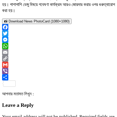
হয়। পাশাপাশি ডেঙ্গু বিষয়ে গবেষণা কার্যক্রম আরও জোরদার করার ওপর গুরুত্বারোপ
করা হয়।
📸 Download News PhotoCard (1080×1080)
Facebook
Twitter
Messenger
WhatsApp
Email
Copy
Link
Gmail
Viber
Share
আপনার মতামত লিখুন :
Leave a Reply
Your email address will not be published.
Required fields are