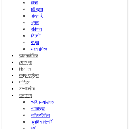
ঢাকা
চট্টগ্রাম
রাজশাহী
খুলনা
বরিশাল
সিলেট
রংপুর
ময়মনসিংহ
আন্তর্জাতিক
খেলাধুলা
বিনোদন
তথ্যপ্রযুক্তি
সাহিত্য
সম্পাদকীয়
অন্যান্য
আইন-আদালত
গণমাধ্যম
লাইফস্টাইল
ক্রাইম রিপোর্ট
ধর্ম