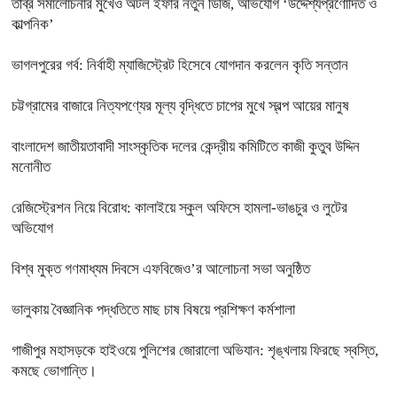
তীব্র সমালোচনার মুখেও অটল ইফার নতুন ডিজি, অভিযোগ ‘উদ্দেশ্যপ্রণোদিত ও
কাল্পনিক’
ভাগলপুরের গর্ব: নির্বাহী ম্যাজিস্ট্রেট হিসেবে যোগদান করলেন কৃতি সন্তান
চট্টগ্রামের বাজারে নিত্যপণ্যের মূল্য বৃদ্ধিতে চাপের মুখে স্বল্প আয়ের মানুষ
বাংলাদেশ জাতীয়তাবাদী সাংস্কৃতিক দলের কেন্দ্রীয় কমিটিতে কাজী কুতুব উদ্দিন
মনোনীত
রেজিস্ট্রেশন নিয়ে বিরোধ: কালাইয়ে স্কুল অফিসে হামলা-ভাঙচুর ও লুটের
অভিযোগ
বিশ্ব মুক্ত গণমাধ্যম দিবসে এফবিজেও’র আলোচনা সভা অনুষ্ঠিত
ভালুকায় বৈজ্ঞানিক পদ্ধতিতে মাছ চাষ বিষয়ে প্রশিক্ষণ কর্মশালা
গাজীপুর মহাসড়কে হাইওয়ে পুলিশের জোরালো অভিযান: শৃঙ্খলায় ফিরছে স্বস্তি,
কমছে ভোগান্তি।