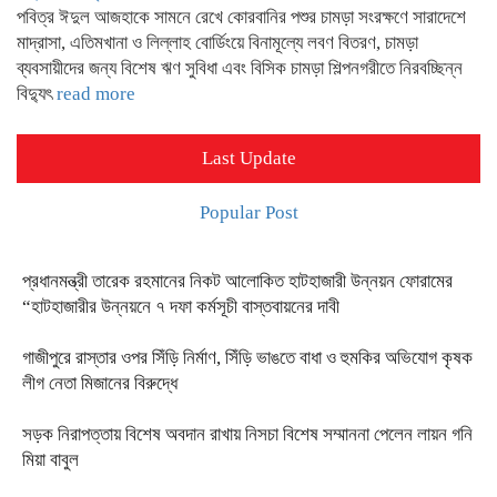
পবিত্র ঈদুল আজহাকে সামনে রেখে কোরবানির পশুর চামড়া সংরক্ষণে সারাদেশে
মাদ্রাসা, এতিমখানা ও লিল্লাহ বোর্ডিংয়ে বিনামূল্যে লবণ বিতরণ, চামড়া
ব্যবসায়ীদের জন্য বিশেষ ঋণ সুবিধা এবং বিসিক চামড়া শিল্পনগরীতে নিরবচ্ছিন্ন
বিদ্যুৎ
read more
Last Update
Popular Post
প্রধানমন্ত্রী তারেক রহমানের নিকট আলোকিত হাটহাজারী উন্নয়ন ফোরামের
“হাটহাজারীর উন্নয়নে ৭ দফা কর্মসূচী বাস্তবায়নের দাবী
গাজীপুরে রাস্তার ওপর সিঁড়ি নির্মাণ, সিঁড়ি ভাঙতে বাধা ও হুমকির অভিযোগ কৃষক
লীগ নেতা মিজানের বিরুদ্ধে
সড়ক নিরাপত্তায় বিশেষ অবদান রাখায় নিসচা বিশেষ সম্মাননা পেলেন লায়ন গনি
মিয়া বাবুল