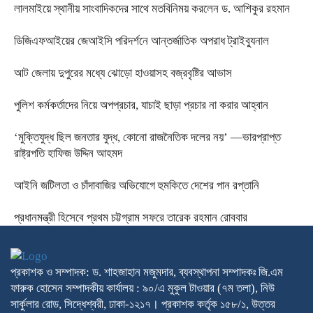
লালমাইয়ে স্থানীয় সাংবাদিকদের সাথে মতবিনিময় করলেন ড. আশিকুর রহমান
ডিজিএফআইয়ের জেআইসি পরিদর্শনে আন্তর্জাতিক অপরাধ ট্রাইব্যুনাল
আট জেলায় দুপুরের মধ্যে ঝোড়ো হাওয়াসহ বজ্রবৃষ্টির আভাস
পুলিশ কর্মকর্তাদের নিয়ে অপপ্রচার, যাচাই ছাড়া প্রচার না করার আহ্বান
‘মুক্তিযুদ্ধ ছিল জনতার যুদ্ধ, কোনো রাজনৈতিক দলের নয়’ —ভারপ্রাপ্ত
রাষ্ট্রপতি হাফিজ উদ্দিন আহমদ
আইনি জটিলতা ও চাঁদাবাজির অভিযোগে হুমকিতে দেশের পান রপ্তানি
প্রধানমন্ত্রী হিসেবে প্রথম চট্টগ্রাম সফরে তারেক রহমান রোববার
প্রকাশক ও সম্পাদক: ড. শাহজাহান মজুমদার, ব্যবস্থাপনা সম্পাদকঃ জি.এম
ফারুক হোসেন সম্পাদকীয় কার্যালয় : ৯০/এ মুকুল টাওয়ার (৭ম তলা), নিউ
সার্কুলার রোড, সিদ্ধেশ্বরী, ঢাকা-১২১৭। প্রকাশক কর্তৃক ১৫৮/১, উত্তর