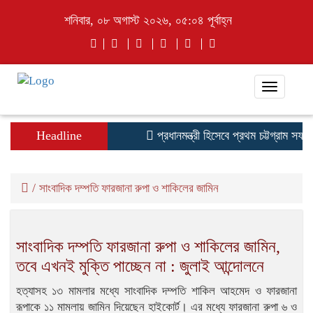
শনিবার, ০৮ অগাস্ট ২০২৬, ০৫:০৪ পূর্বাহ্ন
Toggle
navigati
Headline
প্রধানমন্ত্রী হিসেবে প্রথম চট্টগ্রাম সফ
/
সাংবাদিক দম্পতি ফারজানা রুপা ও শাকিলের জামিন
সাংবাদিক দম্পতি ফারজানা রুপা ও শাকিলের জামিন,
তবে এখনই মুক্তি পাচ্ছেন না : জুলাই আন্দোলনে
হত্যাসহ ১৩ মামলার মধ্যে সাংবাদিক দম্পতি শাকিল আহমেদ ও ফারজানা
রূপাকে ১১ মামলায় জামিন দিয়েছেন হাইকোর্ট। এর মধ্যে ফারজানা রুপা ৬ ও