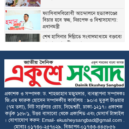
ফ্যাসিবাদবিরোধী আন্দোলনে হত্যাকাণ্ডের
বিচার হবে স্বচ্ছ, নিরপেক্ষ ও বিশ্বাসযোগ্য:
প্রধানমন্ত্রী
শেখ হাসিনার দিল্লিতে সংবাদমাধ্যমে বক্তব্যে
বাংলাদেশের তীব্র ক্ষোভ
জুলাইয়ের আন্দোলন ছিল ১৭ বছরের
স্বৈরাচারের অবসানের জন্য: শামা ওবায়েদ
দেশজুড়ে যথাযোগ্য মর্যাদায় পালিত হলো
প্রকাশক ও সম্পাদক: ড. শাহজাহান মজুমদার, ব্যবস্থাপনা সম্পাদকঃ
‘জুলাই গণঅভ্যুত্থান দিবস-২০২৬’
জি.এম ফারুক হোসেন সম্পাদকীয় কার্যালয় : ৯০/এ মুকুল টাওয়ার
(৭ম তলা), নিউ সার্কুলার রোড, সিদ্ধেশ্বরী, ঢাকা-১২১৭। প্রকাশক
কর্তৃক ১৫৮/১, উত্তর বাসাবো থেকে প্রকাশিত এবং মেসার্স টাঙ্গাইল
জুলাই গণঅভ্যুত্থান গণতন্ত্র পুনঃপ্রতিষ্ঠার
। যোগাযোগ করুন: Email- ekusheysangbad@gmail.com .
সুযোগ সৃষ্টি করেছে: চিফ হুইপ নূরুল ইসলাম
মোবাঃ ০১৭৩০-২৫৭০২৯, বিজ্ঞাপন-০১৭৩৩-৪৪৫৮৫৬