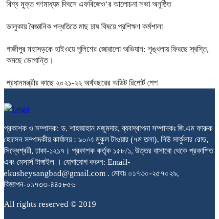
বিশ্ব মুক্ত গণমাধ্যম দিবসে এফবিজেও’র আলোচনা সভা অনুষ্ঠিত
ভালুকায় বৈজ্ঞানিক পদ্ধতিতে মাছ চাষ বিষয়ে প্রশিক্ষণ কর্মশালা
গাজীপুর মহাসড়কে হাইওয়ে পুলিশের জোরালো অভিযান: শৃঙ্খলায় ফিরছে স্বস্তি,
কমছে ভোগান্তি।
প্রধানমন্ত্রীর কাছে ২০২১-২২ অর্থবছরের অডিট রিপোর্ট পেশ
প্রকাশক ও সম্পাদক: ড. শাহজাহান মজুমদার, ব্যবস্থাপনা সম্পাদকঃ জি.এম ফারুক
হোসেন সম্পাদকীয় কার্যালয় : ৯০/এ মুকুল টাওয়ার (৭ম তলা), নিউ সার্কুলার রোড,
সিদ্ধেশ্বরী, ঢাকা-১২১৭। প্রকাশক কর্তৃক ১৫৮/১, উত্তর বাসাবো থেকে প্রকাশিত
এবং মেসার্স টাঙ্গাইল । যোগাযোগ করুন: Email-
ekusheysangbad@gmail.com . মোবাঃ ০১৭৩০-২৫৭০২৯,
বিজ্ঞাপন-০১৭৩৩-৪৪৫৮৫৬
All rights reserved © 2019