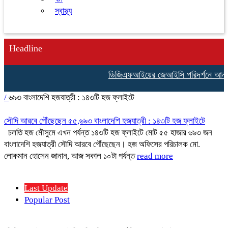
স্বাস্থ্য
Headline
ডিজিএফআইয়ের জেআইসি পরিদর্শনে আন্তর্জা
/
৬৯৩ বাংলাদেশি হজযাত্রী : ১৪৩টি হজ ফ্লাইটে
সৌদি আরবে পৌঁছেছেন ৫৫,৬৯৩ বাংলাদেশি হজযাত্রী : ১৪৩টি হজ ফ্লাইটে
চলতি হজ মৌসুমে এখন পর্যন্ত ১৪৩টি হজ ফ্লাইটে মোট ৫৫ হাজার ৬৯৩ জন
বাংলাদেশি হজযাত্রী সৌদি আরবে পৌঁছেছেন। হজ অফিসের পরিচালক মো.
লোকমান হোসেন জানান, আজ সকাল ১০টা পর্যন্ত
read more
Last Update
Popular Post