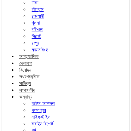
ঢাকা
চট্টগ্রাম
রাজশাহী
খুলনা
বরিশাল
সিলেট
রংপুর
ময়মনসিংহ
আন্তর্জাতিক
খেলাধুলা
বিনোদন
তথ্যপ্রযুক্তি
সাহিত্য
সম্পাদকীয়
অন্যান্য
আইন-আদালত
গণমাধ্যম
লাইফস্টাইল
ক্রাইম রিপোর্ট
ধর্ম