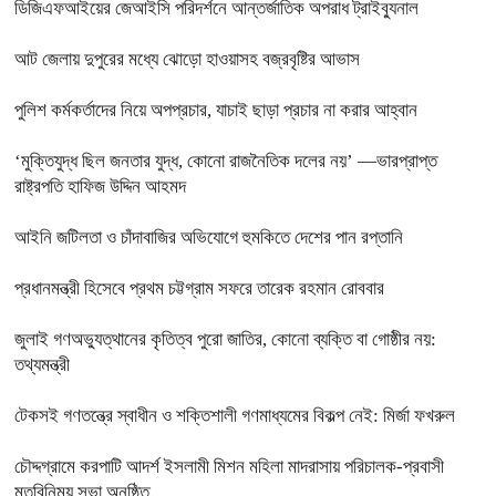
ডিজিএফআইয়ের জেআইসি পরিদর্শনে আন্তর্জাতিক অপরাধ ট্রাইব্যুনাল
আট জেলায় দুপুরের মধ্যে ঝোড়ো হাওয়াসহ বজ্রবৃষ্টির আভাস
পুলিশ কর্মকর্তাদের নিয়ে অপপ্রচার, যাচাই ছাড়া প্রচার না করার আহ্বান
‘মুক্তিযুদ্ধ ছিল জনতার যুদ্ধ, কোনো রাজনৈতিক দলের নয়’ —ভারপ্রাপ্ত
রাষ্ট্রপতি হাফিজ উদ্দিন আহমদ
আইনি জটিলতা ও চাঁদাবাজির অভিযোগে হুমকিতে দেশের পান রপ্তানি
প্রধানমন্ত্রী হিসেবে প্রথম চট্টগ্রাম সফরে তারেক রহমান রোববার
জুলাই গণঅভ্যুত্থানের কৃতিত্ব পুরো জাতির, কোনো ব্যক্তি বা গোষ্ঠীর নয়:
তথ্যমন্ত্রী
টেকসই গণতন্ত্রে স্বাধীন ও শক্তিশালী গণমাধ্যমের বিকল্প নেই: মির্জা ফখরুল
চৌদ্দগ্রামে করপাটি আদর্শ ইসলামী মিশন মহিলা মাদরাসায় পরিচালক-প্রবাসী
মতবিনিময় সভা অনুষ্ঠিত