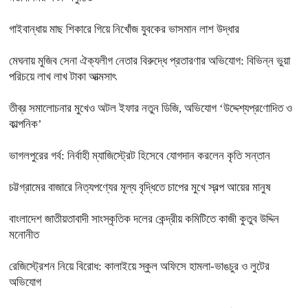
গাইবান্ধায় মাছ শিকারে গিয়ে নিখোঁজ যুবকের ভাসমান লাশ উদ্ধার
মেঘনায় মুজিব সেনা ঐক্যলীগ নেতার বিরুদ্ধে প্রতারণার অভিযোগ: বিভিন্ন ভুয়া
পরিচয়ে লাখ লাখ টাকা আত্মসাৎ
তীব্র সমালোচনার মুখেও অটল ইফার নতুন ডিজি, অভিযোগ ‘উদ্দেশ্যপ্রণোদিত ও
কাল্পনিক’
ভাগলপুরের গর্ব: নির্বাহী ম্যাজিস্ট্রেট হিসেবে যোগদান করলেন কৃতি সন্তান
চট্টগ্রামের বাজারে নিত্যপণ্যের মূল্য বৃদ্ধিতে চাপের মুখে স্বল্প আয়ের মানুষ
বাংলাদেশ জাতীয়তাবাদী সাংস্কৃতিক দলের কেন্দ্রীয় কমিটিতে কাজী কুতুব উদ্দিন
মনোনীত
রেজিস্ট্রেশন নিয়ে বিরোধ: কালাইয়ে স্কুল অফিসে হামলা-ভাঙচুর ও লুটের
অভিযোগ