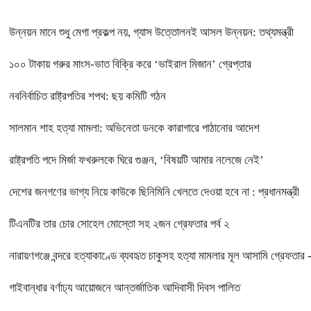
উন্নয়ন মানে শুধু মেগা প্রকল্প নয়, গ্যাস উত্তোলনই আসল উন্নয়ন: তথ্যমন্ত্রী
১০০ টাকায় গরুর মাংস-ভাত বিক্রি করে ‘ভাইরাল মিজান’ গ্রেপ্তার
নবনির্বাচিত রাষ্ট্রপতির শপথ: ছয় কমিটি গঠন
সালমান শাহ হত্যা মামলা: অভিনেতা ডনকে কারাগারে পাঠানোর আদেশ
রাষ্ট্রপতি পদে মির্জা ফখরুলকে ঘিরে গুঞ্জন, ‘বিষয়টি আমার নলেজে নেই’
দেশের জনগণের ভাগ্য নিয়ে কাউকে ছিনিমিনি খেলতে দেওয়া হবে না : প্রধানমন্ত্রী
টিএনটির তার চোর সোহেল মোস্তো সহ ২জন গ্রেফতার পর্ব ২
নারায়ণগঞ্জে বন্দরে হত্যাকাণ্ডে ব্যবহৃত চাকুসহ হত্যা মামলার মূল আসামি গ্রেফতার 
গাইবান্ধার বর্ণাঢ্য আয়োজনে আন্তর্জাতিক আদিবাসী দিবস পালিত