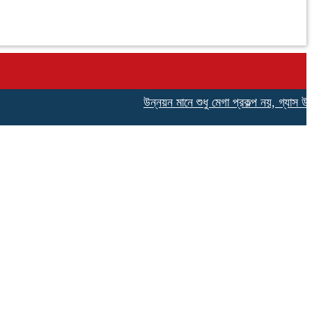
উন্নয়ন মানে শুধু মেগা প্রকল্প নয়, গ্যাস উত্তো