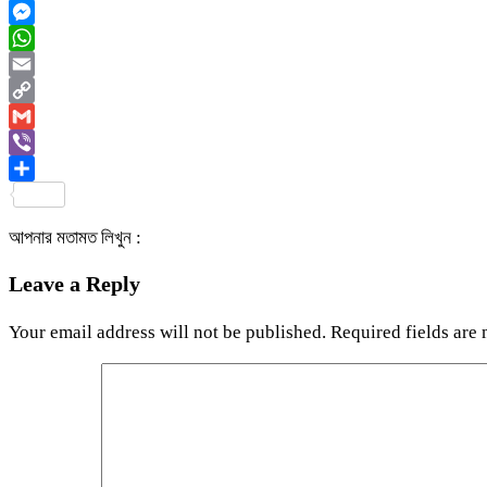
Twitter
Messenger
WhatsApp
Email
Copy
Link
Gmail
Viber
Share
আপনার মতামত লিখুন :
Leave a Reply
Your email address will not be published.
Required fields are