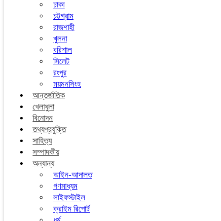
ঢাকা
চট্টগ্রাম
রাজশাহী
খুলনা
বরিশাল
সিলেট
রংপুর
ময়মনসিংহ
আন্তর্জাতিক
খেলাধুলা
বিনোদন
তথ্যপ্রযুক্তি
সাহিত্য
সম্পাদকীয়
অন্যান্য
আইন-আদালত
গণমাধ্যম
লাইফস্টাইল
ক্রাইম রিপোর্ট
ধর্ম