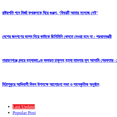
রাষ্ট্রপতি পদে মির্জা ফখরুলকে ঘিরে গুঞ্জন, ‘বিষয়টি আমার নলেজে নেই’
দেশের জনগণের ভাগ্য নিয়ে কাউকে ছিনিমিনি খেলতে দেওয়া হবে না : প্রধানমন্ত্রী
নারায়ণগঞ্জে বন্দরে হত্যাকাণ্ডে ব্যবহৃত চাকুসহ হত্যা মামলার মূল আসামি গ্রেফতার -
মিঠাপুকুরে আদিবাসী দিবস উপলক্ষে আলোচনা সভা ও সাংস্কৃতিক অনুষ্ঠান
Last Update
Popular Post