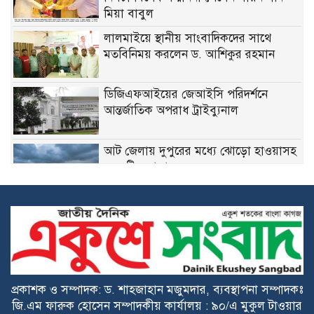
মিয়া বাবুল
লালমাইয়ে স্থানীয় সাংবাদিকদের সাথে
মতবিনিময় করলেন ড. আশিকুর রহমান
ডিজিএফআইয়ের জেআইসি পরিদর্শনে
আন্তর্জাতিক অপরাধ ট্রাইব্যুনাল
আট জেলায় দুপুরের মধ্যে ঝোড়ো হাওয়াসহ
বজ্রবৃষ্টির আভাস
পুলিশ কর্মকর্তাদের নিয়ে অপপ্রচার, যাচাই
ছাড়া প্রচার না করার আহ্বান
‘মুক্তিযুদ্ধ ছিল জনতার যুদ্ধ, কোনো
রাজনৈতিক দলের নয়’ —ভারপ্রাপ্ত রাষ্ট্রপতি
প্রকাশক ও সম্পাদক: ড. শাহজাহান মজুমদার, ব্যবস্থাপনা সম্পাদকঃ
হাফিজ উদ্দিন আহমদ
জি.এম ফারুক হোসেন সম্পাদকীয় কার্যালয় : ৯০/এ মুকুল টাওয়ার