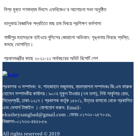
বিশ্ব মুক্ত গণমাধ্যম দিবসে এফবিজেও’র আলোচনা সভা অনুষ্ঠিত
ভালুকায় বৈজ্ঞানিক পদ্ধতিতে মাছ চাষ বিষয়ে প্রশিক্ষণ কর্মশালা
গাজীপুর মহাসড়কে হাইওয়ে পুলিশের জোরালো অভিযান: শৃঙ্খলায় ফিরছে স্বস্তি,
কমছে ভোগান্তি।
প্রধানমন্ত্রীর কাছে ২০২১-২২ অর্থবছরের অডিট রিপোর্ট পেশ
প্রকাশক ও সম্পাদক: ড. শাহজাহান মজুমদার, ব্যবস্থাপনা সম্পাদকঃ জি.এম ফারুক
হোসেন সম্পাদকীয় কার্যালয় : ৯০/এ মুকুল টাওয়ার (৭ম তলা), নিউ সার্কুলার রোড,
সিদ্ধেশ্বরী, ঢাকা-১২১৭। প্রকাশক কর্তৃক ১৫৮/১, উত্তর বাসাবো থেকে প্রকাশিত
এবং মেসার্স টাঙ্গাইল । যোগাযোগ করুন: Email-
ekusheysangbad@gmail.com . মোবাঃ ০১৭৩০-২৫৭০২৯,
বিজ্ঞাপন-০১৭৩৩-৪৪৫৮৫৬
All rights reserved © 2019