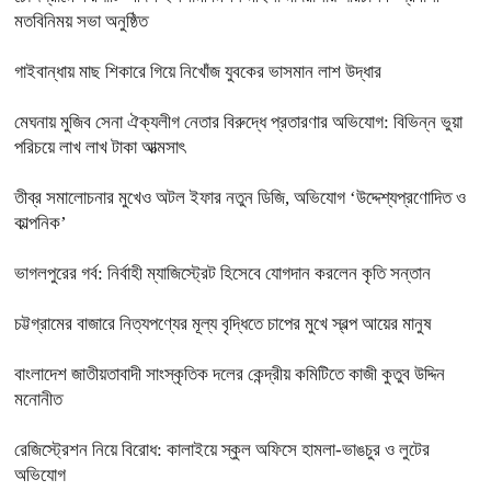
মতবিনিময় সভা অনুষ্ঠিত
গাইবান্ধায় মাছ শিকারে গিয়ে নিখোঁজ যুবকের ভাসমান লাশ উদ্ধার
মেঘনায় মুজিব সেনা ঐক্যলীগ নেতার বিরুদ্ধে প্রতারণার অভিযোগ: বিভিন্ন ভুয়া
পরিচয়ে লাখ লাখ টাকা আত্মসাৎ
তীব্র সমালোচনার মুখেও অটল ইফার নতুন ডিজি, অভিযোগ ‘উদ্দেশ্যপ্রণোদিত ও
কাল্পনিক’
ভাগলপুরের গর্ব: নির্বাহী ম্যাজিস্ট্রেট হিসেবে যোগদান করলেন কৃতি সন্তান
চট্টগ্রামের বাজারে নিত্যপণ্যের মূল্য বৃদ্ধিতে চাপের মুখে স্বল্প আয়ের মানুষ
বাংলাদেশ জাতীয়তাবাদী সাংস্কৃতিক দলের কেন্দ্রীয় কমিটিতে কাজী কুতুব উদ্দিন
মনোনীত
রেজিস্ট্রেশন নিয়ে বিরোধ: কালাইয়ে স্কুল অফিসে হামলা-ভাঙচুর ও লুটের
অভিযোগ