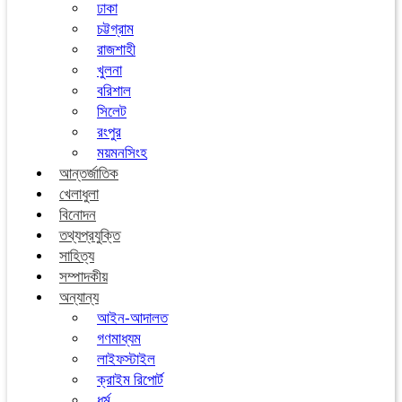
ঢাকা
চট্টগ্রাম
রাজশাহী
খুলনা
বরিশাল
সিলেট
রংপুর
ময়মনসিংহ
আন্তর্জাতিক
খেলাধুলা
বিনোদন
তথ্যপ্রযুক্তি
সাহিত্য
সম্পাদকীয়
অন্যান্য
আইন-আদালত
গণমাধ্যম
লাইফস্টাইল
ক্রাইম রিপোর্ট
ধর্ম