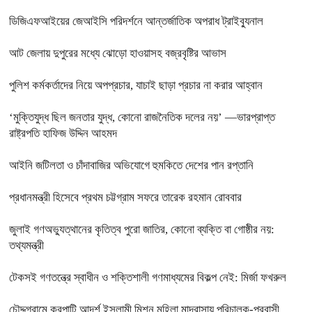
ডিজিএফআইয়ের জেআইসি পরিদর্শনে আন্তর্জাতিক অপরাধ ট্রাইব্যুনাল
আট জেলায় দুপুরের মধ্যে ঝোড়ো হাওয়াসহ বজ্রবৃষ্টির আভাস
পুলিশ কর্মকর্তাদের নিয়ে অপপ্রচার, যাচাই ছাড়া প্রচার না করার আহ্বান
‘মুক্তিযুদ্ধ ছিল জনতার যুদ্ধ, কোনো রাজনৈতিক দলের নয়’ —ভারপ্রাপ্ত
রাষ্ট্রপতি হাফিজ উদ্দিন আহমদ
আইনি জটিলতা ও চাঁদাবাজির অভিযোগে হুমকিতে দেশের পান রপ্তানি
প্রধানমন্ত্রী হিসেবে প্রথম চট্টগ্রাম সফরে তারেক রহমান রোববার
জুলাই গণঅভ্যুত্থানের কৃতিত্ব পুরো জাতির, কোনো ব্যক্তি বা গোষ্ঠীর নয়:
তথ্যমন্ত্রী
টেকসই গণতন্ত্রে স্বাধীন ও শক্তিশালী গণমাধ্যমের বিকল্প নেই: মির্জা ফখরুল
চৌদ্দগ্রামে করপাটি আদর্শ ইসলামী মিশন মহিলা মাদরাসায় পরিচালক-প্রবাসী