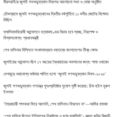
মীরসরাইয়ে জুলাই গনঅভ্যুত্থান দিবসের আলোচনা সভা ও দোয়া অনুষ্ঠিত
চৌদ্দগ্রামে জুলাই গণঅভ্যূত্থানের দ্বিতীয় বর্ষপূর্তিতে ১১ দলীয় জোটের বিক্ষোভ
মিছিল
ফ্যাসিবাদবিরোধী আন্দোলনে হত্যাকাণ্ডের বিচার হবে স্বচ্ছ, নিরপেক্ষ ও
বিশ্বাসযোগ্য: প্রধানমন্ত্রী
শেখ হাসিনার দিল্লিতে সংবাদমাধ্যমে বক্তব্যে বাংলাদেশের তীব্র ক্ষোভ
জুলাইয়ের আন্দোলন ছিল ১৭ বছরের স্বৈরাচারের অবসানের জন্য: শামা ওবায়েদ
দেশজুড়ে যথাযোগ্য মর্যাদায় পালিত হলো ‘জুলাই গণঅভ্যুত্থান দিবস-২০২৬’
জুলাই গণঅভ্যুত্থান গণতন্ত্র পুনঃপ্রতিষ্ঠার সুযোগ সৃষ্টি করেছে: চিফ হুইপ নূরুল
ইসলাম
‘স্বৈরাচারী শাসকরা ফিরে আসেনি, শেখ হাসিনাও ফিরবেন না’—আমির হামজা
‘শেখ হাসিনা ছিলেন ইতিহাসের নিকৃষ্টতম ও ঘৃণ্য ফ্যাসিস্ট’- রুহুল কবির রিজভী