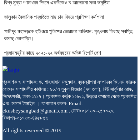
বিশ্ব মুক্ত গণমাধ্যম দিবসে এফবিজেও’র আলোচনা সভা অনুষ্ঠিত
ভালুকায় বৈজ্ঞানিক পদ্ধতিতে মাছ চাষ বিষয়ে প্রশিক্ষণ কর্মশালা
গাজীপুর মহাসড়কে হাইওয়ে পুলিশের জোরালো অভিযান: শৃঙ্খলায় ফিরছে স্বস্তি,
কমছে ভোগান্তি।
প্রধানমন্ত্রীর কাছে ২০২১-২২ অর্থবছরের অডিট রিপোর্ট পেশ
প্রকাশক ও সম্পাদক: ড. শাহজাহান মজুমদার, ব্যবস্থাপনা সম্পাদকঃ জি.এম ফারুক
হোসেন সম্পাদকীয় কার্যালয় : ৯০/এ মুকুল টাওয়ার (৭ম তলা), নিউ সার্কুলার রোড,
সিদ্ধেশ্বরী, ঢাকা-১২১৭। প্রকাশক কর্তৃক ১৫৮/১, উত্তর বাসাবো থেকে প্রকাশিত
এবং মেসার্স টাঙ্গাইল । যোগাযোগ করুন: Email-
ekusheysangbad@gmail.com . মোবাঃ ০১৭৩০-২৫৭০২৯,
বিজ্ঞাপন-০১৭৩৩-৪৪৫৮৫৬
All rights reserved © 2019