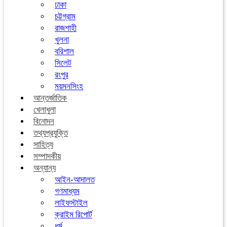
ঢাকা
চট্টগ্রাম
রাজশাহী
খুলনা
বরিশাল
সিলেট
রংপুর
ময়মনসিংহ
আন্তর্জাতিক
খেলাধুলা
বিনোদন
তথ্যপ্রযুক্তি
সাহিত্য
সম্পাদকীয়
অন্যান্য
আইন-আদালত
গণমাধ্যম
লাইফস্টাইল
ক্রাইম রিপোর্ট
ধর্ম