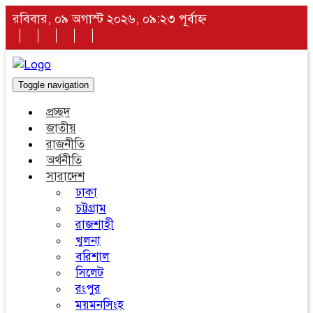
রবিবার, ০৯ অগাস্ট ২০২৬, ০৯:২৩ পূর্বাহ্ন
Toggle navigation
প্রচ্ছদ
জাতীয়
রাজনীতি
অর্থনীতি
সারাদেশ
ঢাকা
চট্টগ্রাম
রাজশাহী
খুলনা
বরিশাল
সিলেট
রংপুর
ময়মনসিংহ