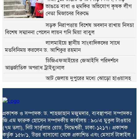
ভাঙতে বাধা ও হুমকির অভিযোগ কৃষক লীগ
নেতা মিজানের বিরুদ্ধে
সড়ক নিরাপত্তায় বিশেষ অবদান রাখায় নিসচা
বিশেষ সম্মাননা পেলেন লায়ন গনি মিয়া বাবুল
লালমাইয়ে স্থানীয় সাংবাদিকদের সাথে
মতবিনিময় করলেন ড. আশিকুর রহমান
ডিজিএফআইয়ের জেআইসি পরিদর্শনে
আন্তর্জাতিক অপরাধ ট্রাইব্যুনাল
আট জেলায় দুপুরের মধ্যে ঝোড়ো হাওয়াসহ
বজ্রবৃষ্টির আভাস
পুলিশ কর্মকর্তাদের নিয়ে অপপ্রচার, যাচাই
ছাড়া প্রচার না করার আহ্বান
প্রকাশক ও সম্পাদক: ড. শাহজাহান মজুমদার, ব্যবস্থাপনা সম্পাদকঃ
জি.এম ফারুক হোসেন সম্পাদকীয় কার্যালয় : ৯০/এ মুকুল টাওয়ার
‘মুক্তিযুদ্ধ ছিল জনতার যুদ্ধ, কোনো
(৭ম তলা), নিউ সার্কুলার রোড, সিদ্ধেশ্বরী, ঢাকা-১২১৭। প্রকাশক
রাজনৈতিক দলের নয়’ —ভারপ্রাপ্ত রাষ্ট্রপতি
কর্তৃক ১৫৮/১, উত্তর বাসাবো থেকে প্রকাশিত এবং মেসার্স টাঙ্গাইল ।
হাফিজ উদ্দিন আহমদ