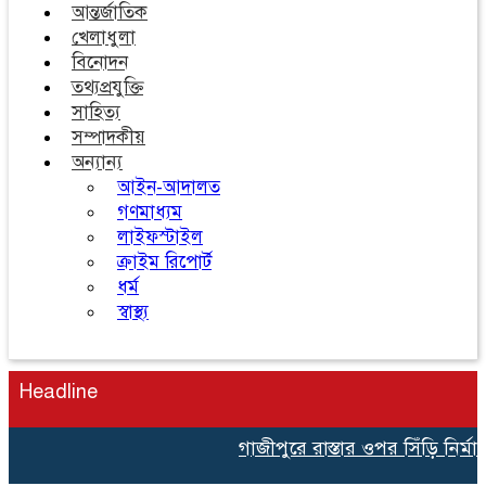
আন্তর্জাতিক
খেলাধুলা
বিনোদন
তথ্যপ্রযুক্তি
সাহিত্য
সম্পাদকীয়
অন্যান্য
আইন-আদালত
গণমাধ্যম
লাইফস্টাইল
ক্রাইম রিপোর্ট
ধর্ম
স্বাস্থ্য
Headline
গাজীপুরে রাস্তার ওপর সিঁড়ি নির্ম