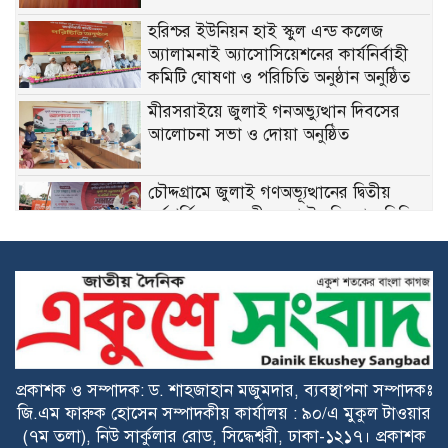
হরিশ্চর ইউনিয়ন হাই স্কুল এন্ড কলেজ
অ্যালামনাই অ্যাসোসিয়েশনের কার্যনির্বাহী
কমিটি ঘোষণা ও পরিচিতি অনুষ্ঠান অনুষ্ঠিত
মীরসরাইয়ে জুলাই গনঅভ্যুত্থান দিবসের
আলোচনা সভা ও দোয়া অনুষ্ঠিত
চৌদ্দগ্রামে জুলাই গণঅভ্যূত্থানের দ্বিতীয়
বর্ষপূর্তিতে ১১ দলীয় জোটের বিক্ষোভ মিছিল
ফ্যাসিবাদবিরোধী আন্দোলনে হত্যাকাণ্ডের
বিচার হবে স্বচ্ছ, নিরপেক্ষ ও বিশ্বাসযোগ্য:
প্রধানমন্ত্রী
শেখ হাসিনার দিল্লিতে সংবাদমাধ্যমে বক্তব্যে
বাংলাদেশের তীব্র ক্ষোভ
প্রকাশক ও সম্পাদক: ড. শাহজাহান মজুমদার, ব্যবস্থাপনা সম্পাদকঃ
জি.এম ফারুক হোসেন সম্পাদকীয় কার্যালয় : ৯০/এ মুকুল টাওয়ার
(৭ম তলা), নিউ সার্কুলার রোড, সিদ্ধেশ্বরী, ঢাকা-১২১৭। প্রকাশক