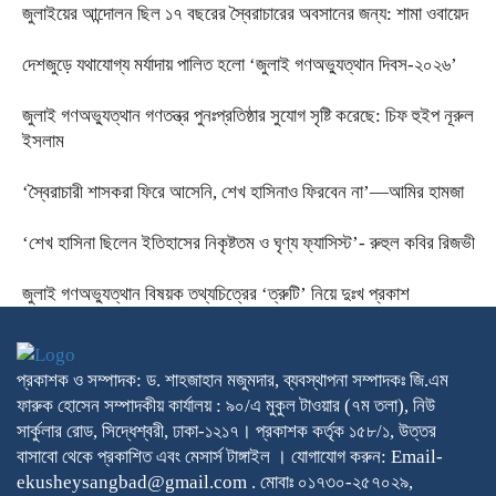
জুলাইয়ের আন্দোলন ছিল ১৭ বছরের স্বৈরাচারের অবসানের জন্য: শামা ওবায়েদ
দেশজুড়ে যথাযোগ্য মর্যাদায় পালিত হলো ‘জুলাই গণঅভ্যুত্থান দিবস-২০২৬’
জুলাই গণঅভ্যুত্থান গণতন্ত্র পুনঃপ্রতিষ্ঠার সুযোগ সৃষ্টি করেছে: চিফ হুইপ নূরুল
ইসলাম
‘স্বৈরাচারী শাসকরা ফিরে আসেনি, শেখ হাসিনাও ফিরবেন না’—আমির হামজা
‘শেখ হাসিনা ছিলেন ইতিহাসের নিকৃষ্টতম ও ঘৃণ্য ফ্যাসিস্ট’- রুহুল কবির রিজভী
জুলাই গণঅভ্যুত্থান বিষয়ক তথ্যচিত্রের ‘ত্রুটি’ নিয়ে দুঃখ প্রকাশ
প্রকাশক ও সম্পাদক: ড. শাহজাহান মজুমদার, ব্যবস্থাপনা সম্পাদকঃ জি.এম
ফারুক হোসেন সম্পাদকীয় কার্যালয় : ৯০/এ মুকুল টাওয়ার (৭ম তলা), নিউ
সার্কুলার রোড, সিদ্ধেশ্বরী, ঢাকা-১২১৭। প্রকাশক কর্তৃক ১৫৮/১, উত্তর
বাসাবো থেকে প্রকাশিত এবং মেসার্স টাঙ্গাইল । যোগাযোগ করুন: Email-
ekusheysangbad@gmail.com . মোবাঃ ০১৭৩০-২৫৭০২৯,