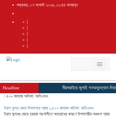
শুক্রবার, ০৭ অগাস্ট ২০২৬, ১২:৪৪ অপরাহ্ন
Toggle
navigati
Headline
মীরসরাইয়ে জুলাই গনঅভ্যুত্থান দিব
/
৫০০ জাহাজ আটকা: আইএমও
ইরান যুদ্ধে জেরে উপসাগরে প্রায় ১,৫০০ জাহাজ আটকা: আইএমও
ইরান যুদ্ধের জেরে হরমুজ প্রণালীতে অবরোধের কারণে উপসাগরীয় অঞ্চলে প্রায়