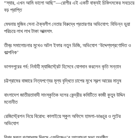
‎“স্যার, এখন আমি ভালো আছি”—রোগীর এই একটি বাক্যই চিকিৎসকের সবচেয়ে
বড় প্রাপ্তি
মেঘনায় মুজিব সেনা ঐক্যলীগ নেতার বিরুদ্ধে প্রতারণার অভিযোগ: বিভিন্ন ভুয়া
পরিচয়ে লাখ লাখ টাকা আত্মসাৎ
তীব্র সমালোচনার মুখেও অটল ইফার নতুন ডিজি, অভিযোগ ‘উদ্দেশ্যপ্রণোদিত ও
কাল্পনিক’
ভাগলপুরের গর্ব: নির্বাহী ম্যাজিস্ট্রেট হিসেবে যোগদান করলেন কৃতি সন্তান
চট্টগ্রামের বাজারে নিত্যপণ্যের মূল্য বৃদ্ধিতে চাপের মুখে স্বল্প আয়ের মানুষ
বাংলাদেশ জাতীয়তাবাদী সাংস্কৃতিক দলের কেন্দ্রীয় কমিটিতে কাজী কুতুব উদ্দিন
মনোনীত
রেজিস্ট্রেশন নিয়ে বিরোধ: কালাইয়ে স্কুল অফিসে হামলা-ভাঙচুর ও লুটের
অভিযোগ
বিশ্ব মুক্ত গণমাধ্যম দিবসে এফবিজেও’র আলোচনা সভা অনুষ্ঠিত