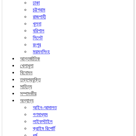
ঢাকা
চট্টগ্রাম
রাজশাহী
খুলনা
বরিশাল
সিলেট
রংপুর
ময়মনসিংহ
আন্তর্জাতিক
খেলাধুলা
বিনোদন
তথ্যপ্রযুক্তি
সাহিত্য
সম্পাদকীয়
অন্যান্য
আইন-আদালত
গণমাধ্যম
লাইফস্টাইল
ক্রাইম রিপোর্ট
ধর্ম