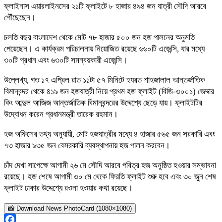
ফ্লাইনাস এয়ারলাইনসের ২১টি ফ্লাইটে ৮ হাজার ৪৯৪ জন যাত্রী সৌদি আরবে
পৌঁছেছেন।
চলতি বছর বাংলাদেশ থেকে মোট ৭৮ হাজার ৫০০ জন হজ পালনের অনুমতি
পেয়েছেন। এ কার্যক্রম পরিচালনায় নিয়োজিত রয়েছে ৬৬০টি এজেন্সি, যার মধ্যে
৩০টি প্রধান এবং ৬৩০টি সমন্বয়কারী এজেন্সি।
উল্লেখ্য, গত ১৭ এপ্রিল রাত ১১টা ৫৭ মিনিটে হযরত শাহজালাল আন্তর্জাতিক
বিমানবন্দর থেকে ৪১৯ জন হজযাত্রী নিয়ে প্রথম হজ ফ্লাইট (বিজি-৩০০১) জেদ্দার
কিং আব্দুল আজিজ আন্তর্জাতিক বিমানবন্দরের উদ্দেশ্যে ছেড়ে যায়। ফ্লাইটটির
উদ্বোধন করেন প্রধানমন্ত্রী তারেক রহমান।
হজ অফিসের তথ্য অনুযায়ী, মোট হজযাত্রীর মধ্যে ৪ হাজার ৫৬৫ জন সরকারি এবং
৭৩ হাজার ৯৩৫ জন বেসরকারি ব্যবস্থাপনায় হজ পালন করবেন।
চাঁদ দেখা সাপেক্ষে আগামী ২৬ মে সৌদি আরবে পবিত্র হজ অনুষ্ঠিত হওয়ার সম্ভাবনা
রয়েছে। হজ শেষে আগামী ৩০ মে থেকে ফিরতি ফ্লাইট শুরু হবে এবং ৩০ জুন শেষ
ফ্লাইট ঢাকার উদ্দেশ্যে রওনা হওয়ার কথা রয়েছে।
📸 Download News PhotoCard (1080×1080)