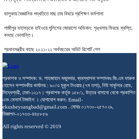
ভালুকায় বৈজ্ঞানিক পদ্ধতিতে মাছ চাষ বিষয়ে প্রশিক্ষণ কর্মশালা
গাজীপুর মহাসড়কে হাইওয়ে পুলিশের জোরালো অভিযান: শৃঙ্খলায় ফিরছে স্বস্তি,
কমছে ভোগান্তি।
প্রধানমন্ত্রীর কাছে ২০২১-২২ অর্থবছরের অডিট রিপোর্ট পেশ
প্রকাশক ও সম্পাদক: ড. শাহজাহান মজুমদার, ব্যবস্থাপনা সম্পাদকঃ জি.এম ফারুক
হোসেন সম্পাদকীয় কার্যালয় : ৯০/এ মুকুল টাওয়ার (৭ম তলা), নিউ সার্কুলার রোড,
সিদ্ধেশ্বরী, ঢাকা-১২১৭। প্রকাশক কর্তৃক ১৫৮/১, উত্তর বাসাবো থেকে প্রকাশিত
এবং মেসার্স টাঙ্গাইল । যোগাযোগ করুন: Email-
ekusheysangbad@gmail.com . মোবাঃ ০১৭৩০-২৫৭০২৯,
বিজ্ঞাপন-০১৭৩৩-৪৪৫৮৫৬
All rights reserved © 2019