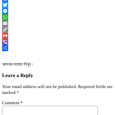
Facebook
Twitter
Messenger
WhatsApp
Email
Copy
Link
Gmail
Viber
Share
আপনার মতামত লিখুন :
Leave a Reply
Your email address will not be published.
Required fields are
marked
*
Comment
*