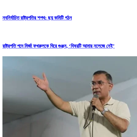
নবনির্বাচিত রাষ্ট্রপতির শপথ: ছয় কমিটি গঠন
রাষ্ট্রপতি পদে মির্জা ফখরুলকে ঘিরে গুঞ্জন, ‘বিষয়টি আমার নলেজে নেই’