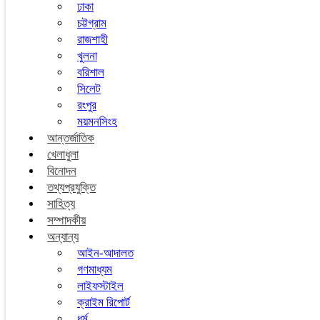
ঢাকা
চট্টগ্রাম
রাজশাহী
খুলনা
বরিশাল
সিলেট
রংপুর
ময়মনসিংহ
আন্তর্জাতিক
খেলাধুলা
বিনোদন
তথ্যপ্রযুক্তি
সাহিত্য
সম্পাদকীয়
অন্যান্য
আইন-আদালত
গণমাধ্যম
লাইফস্টাইল
ক্রাইম রিপোর্ট
ধর্ম