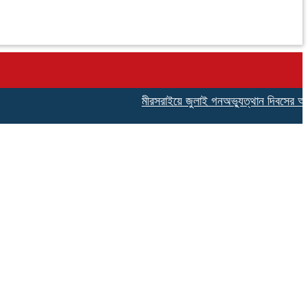
মীরসরাইয়ে জুলাই গনঅভ্যুত্থান দিবসের আলোচনা 