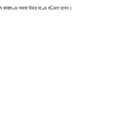
াশ্রম কারাদণ্ড অথবা উভয় দণ্ডে দণ্ডিত হবেন।