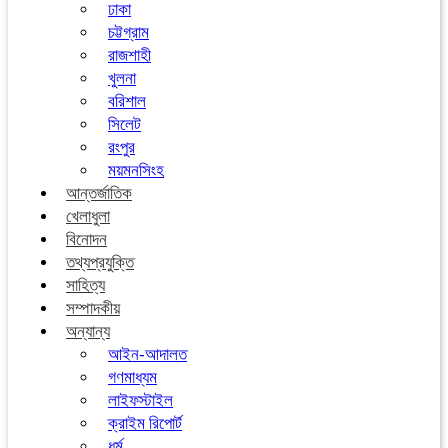
ঢাকা
চট্টগ্রাম
রাজশাহী
খুলনা
বরিশাল
সিলেট
রংপুর
ময়মনসিংহ
আন্তর্জাতিক
খেলাধুলা
বিনোদন
তথ্যপ্রযুক্তি
সাহিত্য
সম্পাদকীয়
অন্যান্য
আইন-আদালত
গণমাধ্যম
লাইফস্টাইল
ক্রাইম রিপোর্ট
ধর্ম