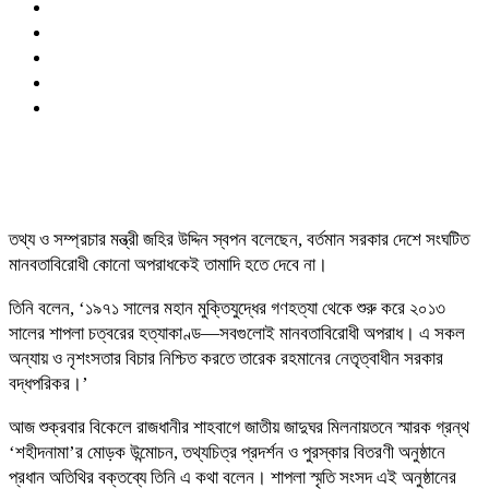
তথ্য ও সম্প্রচার মন্ত্রী জহির উদ্দিন স্বপন বলেছেন, বর্তমান সরকার দেশে সংঘটিত
মানবতাবিরোধী কোনো অপরাধকেই তামাদি হতে দেবে না।
তিনি বলেন, ‘১৯৭১ সালের মহান মুক্তিযুদ্ধের গণহত্যা থেকে শুরু করে ২০১৩
সালের শাপলা চত্বরের হত্যাকাণ্ড—সবগুলোই মানবতাবিরোধী অপরাধ। এ সকল
অন্যায় ও নৃশংসতার বিচার নিশ্চিত করতে তারেক রহমানের নেতৃত্বাধীন সরকার
বদ্ধপরিকর।’
আজ শুক্রবার বিকেলে রাজধানীর শাহবাগে জাতীয় জাদুঘর মিলনায়তনে স্মারক গ্রন্থ
‘শহীদনামা’র মোড়ক উন্মোচন, তথ্যচিত্র প্রদর্শন ও পুরস্কার বিতরণী অনুষ্ঠানে
প্রধান অতিথির বক্তব্যে তিনি এ কথা বলেন। শাপলা স্মৃতি সংসদ এই অনুষ্ঠানের