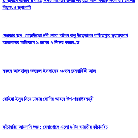
৪ প্রকল্পে এডিবি’র কাছে ৭৭৫ মিলিয়ন ডলার সহায়তা আশা করছে সরকার : দেশের
বিদ্যুৎ ও জ্বালানি
ড্রেজার জব্দ- ঘোড়াউত্রা নদী থেকে অবৈধ বালু উত্তোলন বাজিতপুরে ভ্রাম্যমাণ
আদালতের অভিযানে ৯ জনের ৭ দিনের কারাদণ্ড
মরহুম আলহাজ্ব জহুরুল ইসলামের ৯৮তম জন্মবার্ষিকী আজ
রোহিঙ্গা ইস্যু নিয়ে ঢাকায় সৌদির আরবে উপ-পররাষ্ট্রমন্ত্রী
কাঁচামরিচ আমদানি শুরু : বেনাপোলে এলো ৯ টন ভারতীয় কাঁচামরিচ