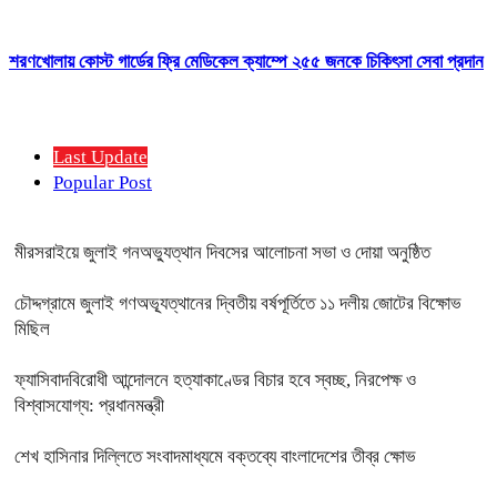
শরণখোলায় কোস্ট গার্ডের ফ্রি মেডিকেল ক্যাম্পে ২৫৫ জনকে চিকিৎসা সেবা প্রদান
Last Update
Popular Post
মীরসরাইয়ে জুলাই গনঅভ্যুত্থান দিবসের আলোচনা সভা ও দোয়া অনুষ্ঠিত
চৌদ্দগ্রামে জুলাই গণঅভ্যূত্থানের দ্বিতীয় বর্ষপূর্তিতে ১১ দলীয় জোটের বিক্ষোভ
মিছিল
ফ্যাসিবাদবিরোধী আন্দোলনে হত্যাকাণ্ডের বিচার হবে স্বচ্ছ, নিরপেক্ষ ও
বিশ্বাসযোগ্য: প্রধানমন্ত্রী
শেখ হাসিনার দিল্লিতে সংবাদমাধ্যমে বক্তব্যে বাংলাদেশের তীব্র ক্ষোভ