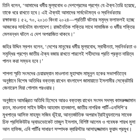
তিনি বলেন, ‘আমাদের ধর্মীয় মূল্যবোধ ও দেশপ্রেমের প্রশ্নে যে ঐক্য তৈরি হয়েছে,
তাকে ধরে রাখতে হবে। এই ঐক্যই আমাদের সার্বভৌমত্ব ও স্বনির্ভরতার
রক্ষাকবচ। ৫২, ৭০, ২০১৩ কিংবা ২০২৪—প্রতিটি ঘটনার সমৃদ্ধ ফলাফলই হচ্ছে
আজকের সার্বভৌম বাংলাদেশ। রাজনৈতিক শক্তির সাথে সামাজিক ও ধর্মীয় শক্তির
মেলবন্ধন ঘটলে এ দেশ অপরাজিত থাকবে।’
জহির উদ্দিন স্বপন বলেন, ‘দেশের মানুষের ধর্মীয় মূল্যবোধ, স্বাধীনতা, স্বনির্ভরতা ও
সমৃদ্ধির প্রশ্নে জাতীয় ঐক্য বজায় রাখতে পারলেই শহীদদের প্রতি প্রকৃত দায়িত্ব
পালন করা সম্ভব হবে।’
শাপলা স্মৃতি সংসদের চেয়ারম্যান মাওলানা মুহাম্মাদ মামুনুল হকের সভাপতিত্বে
অনুষ্ঠানে বিশেষ অতিথির বক্তব্য রাখেন বাংলাদেশ জামায়াতে ইসলামীর সেক্রেটারি
জেনারেল মিয়া গোলাম পরওয়ার।
অনুষ্ঠানে আমন্ত্রিত অতিথি হিসেবে আরও বক্তব্য রাখেন সংসদ সদস্য কামরুজ্জামান
রতন, মাওলানা সাইদ উদ্দীন আহমাদ হানজালা, জাতীয় নাগরিক পার্টি-এনসিপি’র
মুখপাত্র আসিফ মাহমুদ সজিব ভূঁইয়া, আন্তর্জাতিক অপরাধ ট্রাইব্যুনালের সাবেক
চিফ প্রসিকিউটর অ্যাডভোকেট তাজুল ইসলাম, বিশিষ্ট আলেম ও গবেষক শায়খ মুসা
আল হাফিজ, এবি পার্টির সাধারণ সম্পাদক ব্যারিস্টার আসাদুজ্জামান ফুয়াদ প্রমুখ।