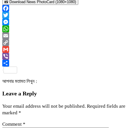
📸 Download News PhotoCard (1080×1080)
Facebook
Twitter
Messenger
WhatsApp
Email
Copy
Link
Gmail
Viber
Share
আপনার মতামত লিখুন :
Leave a Reply
Your email address will not be published.
Required fields are
marked
*
Comment
*