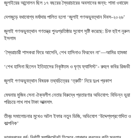
জুলাইয়ের আন্দোলন ছিল ১৭ বছরের স্বৈরাচারের অবসানের জন্য: শামা ওবায়েদ
দেশজুড়ে যথাযোগ্য মর্যাদায় পালিত হলো ‘জুলাই গণঅভ্যুত্থান দিবস-২০২৬’
জুলাই গণঅভ্যুত্থান গণতন্ত্র পুনঃপ্রতিষ্ঠার সুযোগ সৃষ্টি করেছে: চিফ হুইপ নূরুল
ইসলাম
‘স্বৈরাচারী শাসকরা ফিরে আসেনি, শেখ হাসিনাও ফিরবেন না’—আমির হামজা
‘শেখ হাসিনা ছিলেন ইতিহাসের নিকৃষ্টতম ও ঘৃণ্য ফ্যাসিস্ট’- রুহুল কবির রিজভী
জুলাই গণঅভ্যুত্থান বিষয়ক তথ্যচিত্রের ‘ত্রুটি’ নিয়ে দুঃখ প্রকাশ
মেঘনায় মুজিব সেনা ঐক্যলীগ নেতার বিরুদ্ধে প্রতারণার অভিযোগ: বিভিন্ন ভুয়া
পরিচয়ে লাখ লাখ টাকা আত্মসাৎ
তীব্র সমালোচনার মুখেও অটল ইফার নতুন ডিজি, অভিযোগ ‘উদ্দেশ্যপ্রণোদিত ও
কাল্পনিক’
ভাগলপুরের গর্ব: নির্বাহী ম্যাজিস্ট্রেট হিসেবে যোগদান করলেন কৃতি সন্তান