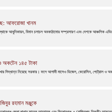
হচ্ছে: আফরোজা খানম
ন সংস্থাকে আধুনিকায়ন, বিমান চলাচল অবকাঠামোর সম্প্রসারণ এবং দেশকে আঞ্চলিক এ
 ও অকটেন ১৪৫ টাকা
াখার সিদ্ধান্ত নিয়েছে সরকার। ফলে আগামী মাসেও ডিজেল, কেরোসিন, পেট্রোল ও অকটেন
িবুর রহমান মঞ্জুকে
শোরগঞ্জ জেলা শাখার সাবেক আহ্বায়ক এবং কিশোরগঞ্জ-৫ (বাজিতপুর-নিকলী) আসনের 