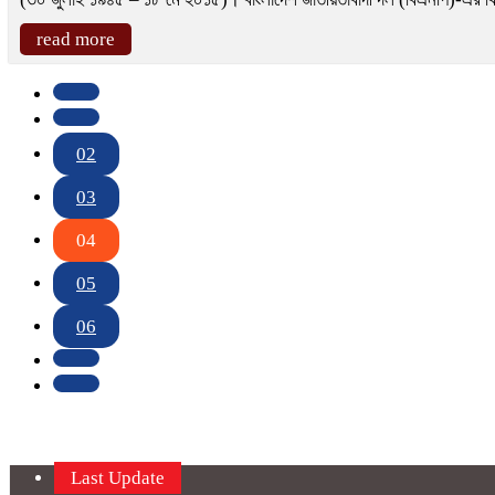
read more
02
03
04
05
06
Last Update