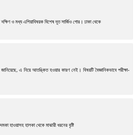
ন্টের দক্ষিণ ও মধ্য এশিয়াবিষয়ক বিশেষ দূত সার্জিও গোর। ঢাকা থেকে
িআই) জানিয়েছে, এ নিয়ে আতঙ্কিত হওয়ার কারণ নেই। বিষয়টি বৈজ্ঞানিকভাবে পরীক্ষা-
দমকা হাওয়াসহ হালকা থেকে মাঝারী ধরনের বৃষ্টি