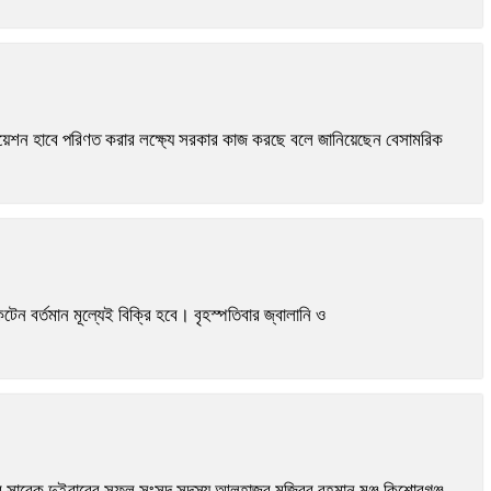
ভিয়েশন হাবে পরিণত করার লক্ষ্যে সরকার কাজ করছে বলে জানিয়েছেন বেসামরিক
 বর্তমান মূল্যেই বিক্রি হবে। বৃহস্পতিবার জ্বালানি ও
সাবেক দুইবারের সফল সংসদ সদস্য আলহাজ্ব মজিবুর রহমান মঞ্জু কিশোরগঞ্জ