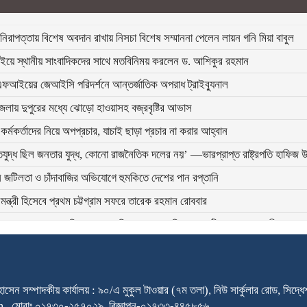
িরাপত্তায় বিশেষ অবদান রাখায় নিসচা বিশেষ সম্মাননা পেলেন লায়ন গনি মিয়া বাবুল
ইয়ে স্থানীয় সাংবাদিকদের সাথে মতবিনিময় করলেন ড. আশিকুর রহমান
ফআইয়ের জেআইসি পরিদর্শনে আন্তর্জাতিক অপরাধ ট্রাইব্যুনাল
লায় দুপুরের মধ্যে ঝোড়ো হাওয়াসহ বজ্রবৃষ্টির আভাস
 কর্মকর্তাদের নিয়ে অপপ্রচার, যাচাই ছাড়া প্রচার না করার আহ্বান
তিযুদ্ধ ছিল জনতার যুদ্ধ, কোনো রাজনৈতিক দলের নয়’ —ভারপ্রাপ্ত রাষ্ট্রপতি হাফিজ 
জটিলতা ও চাঁদাবাজির অভিযোগে হুমকিতে দেশের পান রপ্তানি
নমন্ত্রী হিসেবে প্রথম চট্টগ্রাম সফরে তারেক রহমান রোববার
 গণঅভ্যুত্থানের কৃতিত্ব পুরো জাতির, কোনো ব্যক্তি বা গোষ্ঠীর নয়: তথ্যমন্ত্রী
 গণতন্ত্রে স্বাধীন ও শক্তিশালী গণমাধ্যমের বিকল্প নেই: মির্জা ফখরুল
সেন সম্পাদকীয় কার্যালয় : ৯০/এ মুকুল টাওয়ার (৭ম তলা), নিউ সার্কুলার রোড, সিদ্
m . মোবাঃ ০১৭৩০-২৫৭০২৯, বিজ্ঞাপন-০১৭৩৩-৪৪৫৮৫৬