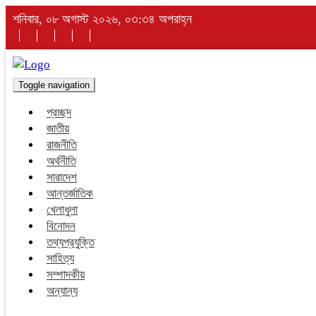
শনিবার, ০৮ অগাস্ট ২০২৬, ০৩:৩৪ অপরাহ্ন
Toggle navigation
প্রচ্ছদ
জাতীয়
রাজনীতি
অর্থনীতি
সারাদেশ
আন্তর্জাতিক
খেলাধুলা
বিনোদন
তথ্যপ্রযুক্তি
সাহিত্য
সম্পাদকীয়
অন্যান্য