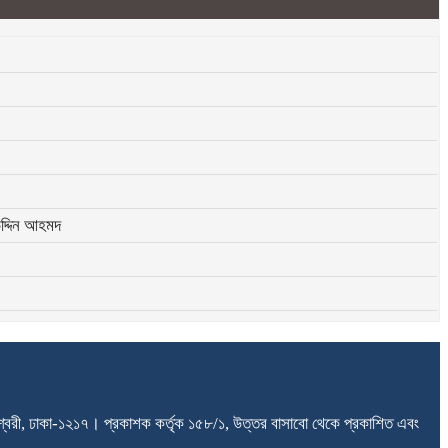
উদ্দিন আহমদ
ধেশ্বরী, ঢাকা-১২১৭। প্রকাশক কর্তৃক ১৫৮/১, উত্তর বাসাবো থেকে প্রকাশিত এবং