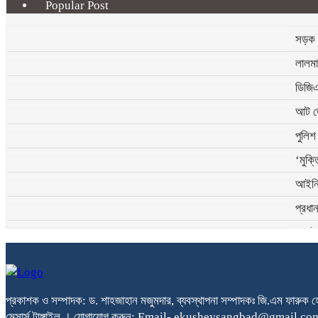
Popular Post
সড়ক ন
লালমা
ডিজিএ
আট জে
পুলিশ
‘মুক্
আইনি 
প্রধা
জুলাই
টেকসই
প্রকাশক ও সম্পাদক: ড. শাহজাহান মজুমদার, ব্যবস্থাপনা সম্পাদকঃ জি.এম ফারুক হো
মেসার্স টাঙ্গাইল । যোগাযোগ করুন: Email- ekusheysangbad@gmail.co