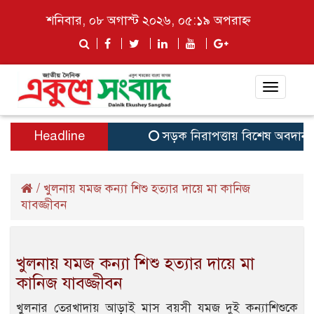
শনিবার, ০৮ অগাস্ট ২০২৬, ০৫:১৯ অপরাহ্ন
Toggle
navigat
Headline
সড়ক নিরাপত্তায় বিশেষ অবদান রা
/
খুলনায় যমজ কন্যা শিশু হত্যার দায়ে মা কানিজ
যাবজ্জীবন
খুলনায় যমজ কন্যা শিশু হত্যার দায়ে মা
কানিজ যাবজ্জীবন
খুলনার তেরখাদায় আড়াই মাস বয়সী যমজ দুই কন্যাশিশুকে