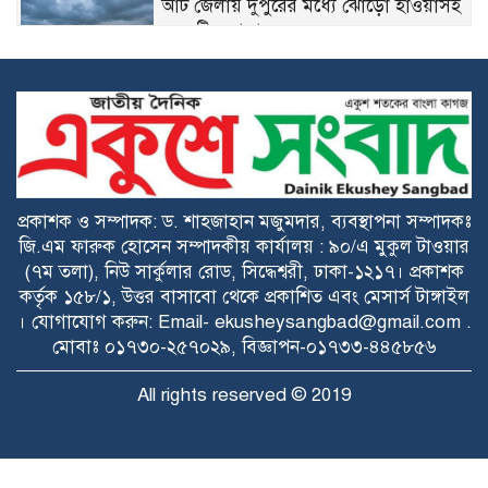
আট জেলায় দুপুরের মধ্যে ঝোড়ো হাওয়াসহ
বজ্রবৃষ্টির আভাস
পুলিশ কর্মকর্তাদের নিয়ে অপপ্রচার, যাচাই
ছাড়া প্রচার না করার আহ্বান
‘মুক্তিযুদ্ধ ছিল জনতার যুদ্ধ, কোনো
রাজনৈতিক দলের নয়’ —ভারপ্রাপ্ত রাষ্ট্রপতি
প্রকাশক ও সম্পাদক: ড. শাহজাহান মজুমদার, ব্যবস্থাপনা সম্পাদকঃ
হাফিজ উদ্দিন আহমদ
জি.এম ফারুক হোসেন সম্পাদকীয় কার্যালয় : ৯০/এ মুকুল টাওয়ার
(৭ম তলা), নিউ সার্কুলার রোড, সিদ্ধেশ্বরী, ঢাকা-১২১৭। প্রকাশক
কর্তৃক ১৫৮/১, উত্তর বাসাবো থেকে প্রকাশিত এবং মেসার্স টাঙ্গাইল
। যোগাযোগ করুন: Email- ekusheysangbad@gmail.com .
আইনি জটিলতা ও চাঁদাবাজির অভিযোগে
মোবাঃ ০১৭৩০-২৫৭০২৯, বিজ্ঞাপন-০১৭৩৩-৪৪৫৮৫৬
হুমকিতে দেশের পান রপ্তানি
All rights reserved © 2019
প্রধানমন্ত্রী হিসেবে প্রথম চট্টগ্রাম সফরে
তারেক রহমান রোববার
Raytahost
Developed by