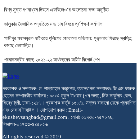
বিশ্ব মুক্ত গণমাধ্যম দিবসে এফবিজেও’র আলোচনা সভা অনুষ্ঠিত
ভালুকায় বৈজ্ঞানিক পদ্ধতিতে মাছ চাষ বিষয়ে প্রশিক্ষণ কর্মশালা
গাজীপুর মহাসড়কে হাইওয়ে পুলিশের জোরালো অভিযান: শৃঙ্খলায় ফিরছে স্বস্তি,
কমছে ভোগান্তি।
প্রধানমন্ত্রীর কাছে ২০২১-২২ অর্থবছরের অডিট রিপোর্ট পেশ
প্রকাশক ও সম্পাদক: ড. শাহজাহান মজুমদার, ব্যবস্থাপনা সম্পাদকঃ জি.এম ফারুক
হোসেন সম্পাদকীয় কার্যালয় : ৯০/এ মুকুল টাওয়ার (৭ম তলা), নিউ সার্কুলার রোড,
সিদ্ধেশ্বরী, ঢাকা-১২১৭। প্রকাশক কর্তৃক ১৫৮/১, উত্তর বাসাবো থেকে প্রকাশিত
এবং মেসার্স টাঙ্গাইল । যোগাযোগ করুন: Email-
ekusheysangbad@gmail.com . মোবাঃ ০১৭৩০-২৫৭০২৯,
বিজ্ঞাপন-০১৭৩৩-৪৪৫৮৫৬
All rights reserved © 2019