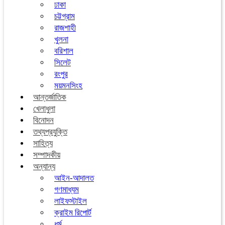
ঢাকা
চট্টগ্রাম
রাজশাহী
খুলনা
বরিশাল
সিলেট
রংপুর
ময়মনসিংহ
আন্তর্জাতিক
খেলাধুলা
বিনোদন
তথ্যপ্রযুক্তি
সাহিত্য
সম্পাদকীয়
অন্যান্য
আইন-আদালত
গণমাধ্যম
লাইফস্টাইল
ক্রাইম রিপোর্ট
ধর্ম