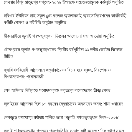
মেঘনায় বিশ্ব মাতৃদুগ্ধ সপ্তাহ-২০২৬ উপলক্ষে সচেতনতামূলক কর্মসূচি অনুষ্ঠিত
হরিশ্চর ইউনিয়ন হাই স্কুল এন্ড কলেজ অ্যালামনাই অ্যাসোসিয়েশনের কার্যনির্বাহী
কমিটি ঘোষণা ও পরিচিতি অনুষ্ঠান অনুষ্ঠিত
মীরসরাইয়ে জুলাই গনঅভ্যুত্থান দিবসের আলোচনা সভা ও দোয়া অনুষ্ঠিত
চৌদ্দগ্রামে জুলাই গণঅভ্যূত্থানের দ্বিতীয় বর্ষপূর্তিতে ১১ দলীয় জোটের বিক্ষোভ
মিছিল
ফ্যাসিবাদবিরোধী আন্দোলনে হত্যাকাণ্ডের বিচার হবে স্বচ্ছ, নিরপেক্ষ ও
বিশ্বাসযোগ্য: প্রধানমন্ত্রী
শেখ হাসিনার দিল্লিতে সংবাদমাধ্যমে বক্তব্যে বাংলাদেশের তীব্র ক্ষোভ
জুলাইয়ের আন্দোলন ছিল ১৭ বছরের স্বৈরাচারের অবসানের জন্য: শামা ওবায়েদ
দেশজুড়ে যথাযোগ্য মর্যাদায় পালিত হলো ‘জুলাই গণঅভ্যুত্থান দিবস-২০২৬’
জুলাই গণঅভ্যুত্থান গণতন্ত্র পুনঃপ্রতিষ্ঠার সুযোগ সৃষ্টি করেছে: চিফ হুইপ নূরুল