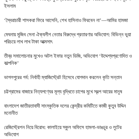
ইসলাম
‘স্বৈরাচারী শাসকরা ফিরে আসেনি, শেখ হাসিনাও ফিরবেন না’—আমির হামজা
মেঘনায় মুজিব সেনা ঐক্যলীগ নেতার বিরুদ্ধে প্রতারণার অভিযোগ: বিভিন্ন ভুয়া
পরিচয়ে লাখ লাখ টাকা আত্মসাৎ
তীব্র সমালোচনার মুখেও অটল ইফার নতুন ডিজি, অভিযোগ ‘উদ্দেশ্যপ্রণোদিত ও
কাল্পনিক’
ভাগলপুরের গর্ব: নির্বাহী ম্যাজিস্ট্রেট হিসেবে যোগদান করলেন কৃতি সন্তান
চট্টগ্রামের বাজারে নিত্যপণ্যের মূল্য বৃদ্ধিতে চাপের মুখে স্বল্প আয়ের মানুষ
বাংলাদেশ জাতীয়তাবাদী সাংস্কৃতিক দলের কেন্দ্রীয় কমিটিতে কাজী কুতুব উদ্দিন
মনোনীত
রেজিস্ট্রেশন নিয়ে বিরোধ: কালাইয়ে স্কুল অফিসে হামলা-ভাঙচুর ও লুটের
অভিযোগ