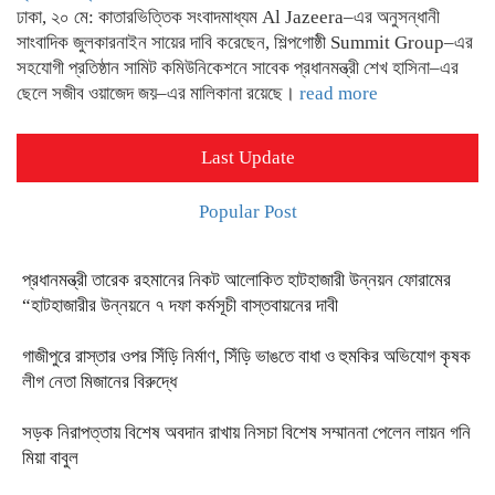
ঢাকা, ২০ মে: কাতারভিত্তিক সংবাদমাধ্যম Al Jazeera–এর অনুসন্ধানী
সাংবাদিক জুলকারনাইন সায়ের দাবি করেছেন, শিল্পগোষ্ঠী Summit Group–এর
সহযোগী প্রতিষ্ঠান সামিট কমিউনিকেশনে সাবেক প্রধানমন্ত্রী শেখ হাসিনা–এর
ছেলে সজীব ওয়াজেদ জয়–এর মালিকানা রয়েছে।
read more
Last Update
Popular Post
প্রধানমন্ত্রী তারেক রহমানের নিকট আলোকিত হাটহাজারী উন্নয়ন ফোরামের
“হাটহাজারীর উন্নয়নে ৭ দফা কর্মসূচী বাস্তবায়নের দাবী
গাজীপুরে রাস্তার ওপর সিঁড়ি নির্মাণ, সিঁড়ি ভাঙতে বাধা ও হুমকির অভিযোগ কৃষক
লীগ নেতা মিজানের বিরুদ্ধে
সড়ক নিরাপত্তায় বিশেষ অবদান রাখায় নিসচা বিশেষ সম্মাননা পেলেন লায়ন গনি
মিয়া বাবুল