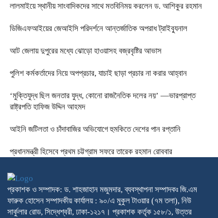
লালমাইয়ে স্থানীয় সাংবাদিকদের সাথে মতবিনিময় করলেন ড. আশিকুর রহমান
ডিজিএফআইয়ের জেআইসি পরিদর্শনে আন্তর্জাতিক অপরাধ ট্রাইব্যুনাল
আট জেলায় দুপুরের মধ্যে ঝোড়ো হাওয়াসহ বজ্রবৃষ্টির আভাস
পুলিশ কর্মকর্তাদের নিয়ে অপপ্রচার, যাচাই ছাড়া প্রচার না করার আহ্বান
‘মুক্তিযুদ্ধ ছিল জনতার যুদ্ধ, কোনো রাজনৈতিক দলের নয়’ —ভারপ্রাপ্ত
রাষ্ট্রপতি হাফিজ উদ্দিন আহমদ
আইনি জটিলতা ও চাঁদাবাজির অভিযোগে হুমকিতে দেশের পান রপ্তানি
প্রধানমন্ত্রী হিসেবে প্রথম চট্টগ্রাম সফরে তারেক রহমান রোববার
প্রকাশক ও সম্পাদক: ড. শাহজাহান মজুমদার, ব্যবস্থাপনা সম্পাদকঃ জি.এম
ফারুক হোসেন সম্পাদকীয় কার্যালয় : ৯০/এ মুকুল টাওয়ার (৭ম তলা), নিউ
সার্কুলার রোড, সিদ্ধেশ্বরী, ঢাকা-১২১৭। প্রকাশক কর্তৃক ১৫৮/১, উত্তর