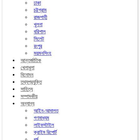
ঢাকা
চট্টগ্রাম
রাজশাহী
খুলনা
বরিশাল
সিলেট
রংপুর
ময়মনসিংহ
আন্তর্জাতিক
খেলাধুলা
বিনোদন
তথ্যপ্রযুক্তি
সাহিত্য
সম্পাদকীয়
অন্যান্য
আইন-আদালত
গণমাধ্যম
লাইফস্টাইল
ক্রাইম রিপোর্ট
ধর্ম