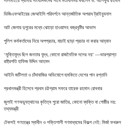
লালমাইয়ে স্থানীয় সাংবাদিকদের সাথে মতবিনিময় করলেন ড. আশিকুর রহমান
ডিজিএফআইয়ের জেআইসি পরিদর্শনে আন্তর্জাতিক অপরাধ ট্রাইব্যুনাল
আট জেলায় দুপুরের মধ্যে ঝোড়ো হাওয়াসহ বজ্রবৃষ্টির আভাস
পুলিশ কর্মকর্তাদের নিয়ে অপপ্রচার, যাচাই ছাড়া প্রচার না করার আহ্বান
‘মুক্তিযুদ্ধ ছিল জনতার যুদ্ধ, কোনো রাজনৈতিক দলের নয়’ —ভারপ্রাপ্ত
রাষ্ট্রপতি হাফিজ উদ্দিন আহমদ
আইনি জটিলতা ও চাঁদাবাজির অভিযোগে হুমকিতে দেশের পান রপ্তানি
প্রধানমন্ত্রী হিসেবে প্রথম চট্টগ্রাম সফরে তারেক রহমান রোববার
জুলাই গণঅভ্যুত্থানের কৃতিত্ব পুরো জাতির, কোনো ব্যক্তি বা গোষ্ঠীর নয়:
তথ্যমন্ত্রী
টেকসই গণতন্ত্রে স্বাধীন ও শক্তিশালী গণমাধ্যমের বিকল্প নেই: মির্জা ফখরুল