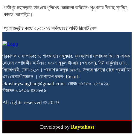
গাজীপুর মহাসড়কে হাইওয়ে পুলিশের জোরালো অভিযান: শৃঙ্খলায় ফিরছে স্বস্তি,
কমছে ভোগান্তি।
প্রধানমন্ত্রীর কাছে ২০২১-২২ অর্থবছরের অডিট রিপোর্ট পেশ
প্রকাশক ও সম্পাদক: ড. শাহজাহান মজুমদার, ব্যবস্থাপনা সম্পাদকঃ জি.এম ফারুক
হোসেন সম্পাদকীয় কার্যালয় : ৯০/এ মুকুল টাওয়ার (৭ম তলা), নিউ সার্কুলার রোড,
সিদ্ধেশ্বরী, ঢাকা-১২১৭। প্রকাশক কর্তৃক ১৫৮/১, উত্তর বাসাবো থেকে প্রকাশিত
এবং মেসার্স টাঙ্গাইল । যোগাযোগ করুন: Email-
ekusheysangbad@gmail.com . মোবাঃ ০১৭৩০-২৫৭০২৯,
বিজ্ঞাপন-০১৭৩৩-৪৪৫৮৫৬
All rights reserved © 2019
Raytahost
Developed by