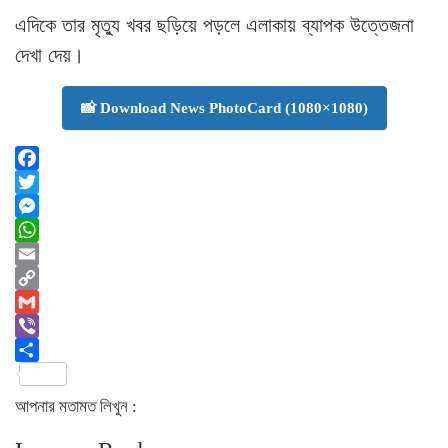
এদিকে তার মৃত্যু খবর ছড়িয়ে পড়লে এলাকায় ব্যাপক উত্তেজনা
দেখা দেয়।
📸 Download News PhotoCard (1080×1080)
Facebook
Twitter
Messenger
WhatsApp
Email
Copy
Link
Gmail
Viber
Share
আপনার মতামত লিখুন :