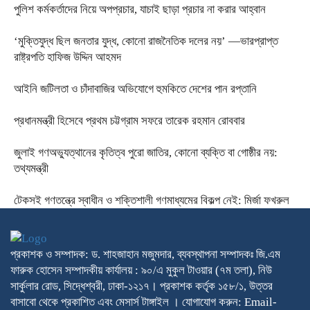
পুলিশ কর্মকর্তাদের নিয়ে অপপ্রচার, যাচাই ছাড়া প্রচার না করার আহ্বান
‘মুক্তিযুদ্ধ ছিল জনতার যুদ্ধ, কোনো রাজনৈতিক দলের নয়’ —ভারপ্রাপ্ত
রাষ্ট্রপতি হাফিজ উদ্দিন আহমদ
আইনি জটিলতা ও চাঁদাবাজির অভিযোগে হুমকিতে দেশের পান রপ্তানি
প্রধানমন্ত্রী হিসেবে প্রথম চট্টগ্রাম সফরে তারেক রহমান রোববার
জুলাই গণঅভ্যুত্থানের কৃতিত্ব পুরো জাতির, কোনো ব্যক্তি বা গোষ্ঠীর নয়:
তথ্যমন্ত্রী
টেকসই গণতন্ত্রে স্বাধীন ও শক্তিশালী গণমাধ্যমের বিকল্প নেই: মির্জা ফখরুল
প্রকাশক ও সম্পাদক: ড. শাহজাহান মজুমদার, ব্যবস্থাপনা সম্পাদকঃ জি.এম
ফারুক হোসেন সম্পাদকীয় কার্যালয় : ৯০/এ মুকুল টাওয়ার (৭ম তলা), নিউ
সার্কুলার রোড, সিদ্ধেশ্বরী, ঢাকা-১২১৭। প্রকাশক কর্তৃক ১৫৮/১, উত্তর
বাসাবো থেকে প্রকাশিত এবং মেসার্স টাঙ্গাইল । যোগাযোগ করুন: Email-