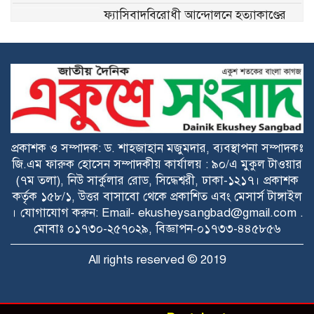
ফ্যাসিবাদবিরোধী আন্দোলনে হত্যাকাণ্ডের
বিচার হবে স্বচ্ছ, নিরপেক্ষ ও বিশ্বাসযোগ্য: প্রধানমন্ত্রী
শেখ হাসিনার দিল্লিতে সংবাদমাধ্যমে বক্তব্যে
বাংলাদেশের তীব্র ক্ষোভ
জুলাইয়ের আন্দোলন ছিল ১৭ বছরের
স্বৈরাচারের অবসানের জন্য: শামা ওবায়েদ
প্রকাশক ও সম্পাদক: ড. শাহজাহান মজুমদার, ব্যবস্থাপনা সম্পাদকঃ
জি.এম ফারুক হোসেন সম্পাদকীয় কার্যালয় : ৯০/এ মুকুল টাওয়ার
(৭ম তলা), নিউ সার্কুলার রোড, সিদ্ধেশ্বরী, ঢাকা-১২১৭। প্রকাশক
দেশজুড়ে যথাযোগ্য মর্যাদায় পালিত হলো
কর্তৃক ১৫৮/১, উত্তর বাসাবো থেকে প্রকাশিত এবং মেসার্স টাঙ্গাইল
‘জুলাই গণঅভ্যুত্থান দিবস-২০২৬’
। যোগাযোগ করুন: Email- ekusheysangbad@gmail.com .
মোবাঃ ০১৭৩০-২৫৭০২৯, বিজ্ঞাপন-০১৭৩৩-৪৪৫৮৫৬
জুলাই গণঅভ্যুত্থান গণতন্ত্র পুনঃপ্রতিষ্ঠার
All rights reserved © 2019
সুযোগ সৃষ্টি করেছে: চিফ হুইপ নূরুল ইসলাম
‘স্বৈরাচারী শাসকরা ফিরে আসেনি, শেখ