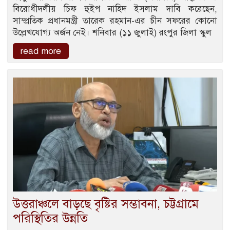
বিরোধীদলীয় চিফ হুইপ নাহিদ ইসলাম দাবি করেছেন,
সাম্প্রতিক প্রধানমন্ত্রী তারেক রহমান-এর চীন সফরের কোনো
উল্লেখযোগ্য অর্জন নেই। শনিবার (১১ জুলাই) রংপুর জিলা স্কুল
read more
উত্তরাঞ্চলে বাড়ছে বৃষ্টির সম্ভাবনা, চট্টগ্রামে
পরিস্থিতির উন্নতি