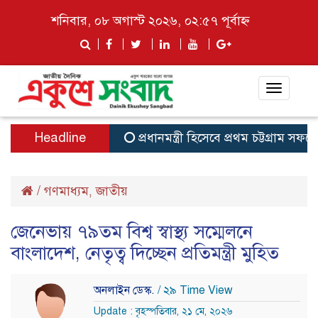
শনিবার, ০৮ অগাস্ট ২০২৬, ০২:৫৭ পূর্বাহ্ন
Toggle
navigat
Headline
প্রধানমন্ত্রী হিসেবে প্রথম চট্টগ্রাম সফরে
/
গণমাধ্যম
জাতীয়
,
জেনেভায় ৭৯তম বিশ্ব স্বাস্থ্য সম্মেলনে
বাংলাদেশ, নেতৃত্ব দিচ্ছেন প্রতিমন্ত্রী মুহিত
অনলাইন ডেস্ক.
/ ২৯ Time View
Update : বৃহস্পতিবার, ২১ মে, ২০২৬