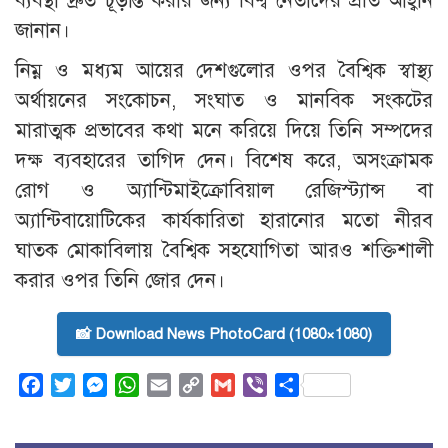
ব্যবস্থা দ্রুত চূড়ান্ত করার জন্য বিশ্ব নেতাদের প্রতি আহ্বান
জানান।
নিম্ন ও মধ্যম আয়ের দেশগুলোর ওপর বৈশ্বিক স্বাস্থ্য
অর্থায়নের সংকোচন, সংঘাত ও মানবিক সংকটের
মারাত্মক প্রভাবের কথা মনে করিয়ে দিয়ে তিনি সম্পদের
দক্ষ ব্যবহারের তাগিদ দেন। বিশেষ করে, অসংক্রামক
রোগ ও অ্যান্টিমাইক্রোবিয়াল রেজিস্ট্যান্স বা
অ্যান্টিবায়োটিকের কার্যকারিতা হারানোর মতো নীরব
ঘাতক মোকাবিলায় বৈশ্বিক সহযোগিতা আরও শক্তিশালী
করার ওপর তিনি জোর দেন।
📸 Download News PhotoCard (1080×1080)
Facebook
Twitter
Messenger
WhatsApp
Email
Copy
Gmail
Viber
Share
Link