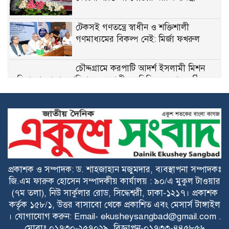
টেকসই গণতন্ত্রে স্বাধীন ও শক্তিশালী
গণমাধ্যমের বিকল্প নেই: মির্জা ফখরুল
চৌদ্দগ্রামে করপাটি আদর্শ ইসলামী মিশন
মহিলা মাদরাসায় পরিচালক-প্রবাসী মতবিনিময় সভা অনুষ্ঠিত
গাইবান্ধায় মাছ শিকারে গিয়ে নিখোঁজ
যুবকের ভাসমান লাশ উদ্ধার
প্রান্তিক শহরে উন্নত আল্ট্রাসাউন্ড প্রযুক্তি নিয়ে
উইপ্রো জিই হেলথকেয়ারের ‘হেলথ এক্সপ্রেস’
চালু
প্রকাশক ও সম্পাদক: ড. শাহজাহান মজুমদার, ব্যবস্থাপনা সম্পাদকঃ
মেঘনায় বিশ্ব মাতৃদুগ্ধ সপ্তাহ-২০২৬ উপলক্ষে
জি.এম ফারুক হোসেন সম্পাদকীয় কার্যালয় : ৯০/এ মুকুল টাওয়ার
সচেতনতামূলক কর্মসূচি অনুষ্ঠিত
(৭ম তলা), নিউ সার্কুলার রোড, সিদ্ধেশ্বরী, ঢাকা-১২১৭। প্রকাশক
কর্তৃক ১৫৮/১, উত্তর বাসাবো থেকে প্রকাশিত এবং মেসার্স টাঙ্গাইল
। যোগাযোগ করুন: Email- ekusheysangbad@gmail.com .
হরিশ্চর ইউনিয়ন হাই স্কুল এন্ড কলেজ
মোবাঃ ০১৭৩০-২৫৭০২৯, বিজ্ঞাপন-০১৭৩৩-৪৪৫৮৫৬